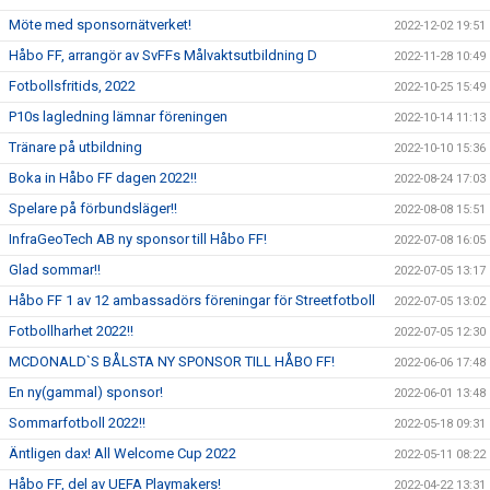
Möte med sponsornätverket!
2022-12-02 19:51
Håbo FF, arrangör av SvFFs Målvaktsutbildning D
2022-11-28 10:49
Fotbollsfritids, 2022
2022-10-25 15:49
P10s lagledning lämnar föreningen
2022-10-14 11:13
Tränare på utbildning
2022-10-10 15:36
Boka in Håbo FF dagen 2022!!
2022-08-24 17:03
Spelare på förbundsläger!!
2022-08-08 15:51
InfraGeoTech AB ny sponsor till Håbo FF!
2022-07-08 16:05
Glad sommar!!
2022-07-05 13:17
Håbo FF 1 av 12 ambassadörs föreningar för Streetfotboll
2022-07-05 13:02
Fotbollharhet 2022!!
2022-07-05 12:30
MCDONALD`S BÅLSTA NY SPONSOR TILL HÅBO FF!
2022-06-06 17:48
En ny(gammal) sponsor!
2022-06-01 13:48
Sommarfotboll 2022!!
2022-05-18 09:31
Äntligen dax! All Welcome Cup 2022
2022-05-11 08:22
Håbo FF, del av UEFA Playmakers!
2022-04-22 13:31