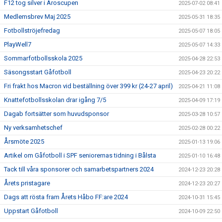
F12 tog silver i Aroscupen
2025-07-02 08:41
Medlemsbrev Maj 2025
2025-05-31 18:35
Fotbollströjefredag
2025-05-07 18:05
PlayWell7
2025-05-07 14:33
Sommarfotbollsskola 2025
2025-04-28 22:53
Säsongsstart Gåfotboll
2025-04-23 20:22
Fri frakt hos Macron vid beställning över 399 kr (24-27 april)
2025-04-21 11:08
Knattefotbollsskolan drar igång 7/5
2025-04-09 17:19
Dagab fortsätter som huvudsponsor
2025-03-28 10:57
Ny verksamhetschef
2025-02-28 00:22
Årsmöte 2025
2025-01-13 19:06
Artikel om Gåfotboll i SPF seniorernas tidning i Bålsta
2025-01-10 16:48
Tack till våra sponsorer och samarbetspartners 2024
2024-12-23 20:28
Årets pristagare
2024-12-23 20:27
Dags att rösta fram Årets Håbo FF:are 2024
2024-10-31 15:45
Uppstart Gåfotboll
2024-10-09 22:50