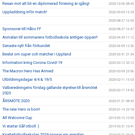
Resan mot att bli en diplomerad förening är igång!
2020-10-06 08:45
Uppladdning inför match!
2020-09-03 15:33
2020-08-27 16:50
Sponsorer till Håbo FF
2020-08-27 16:47
Anmälan till sommarens fotbollsskola äntligen öppen!!
2020-04-29 11:12
Senaste nytt från förbundet
2020-04-09 12:36
Beslut om cuper och matcher i Uppland
2020-03-31 21:34
Information kring Corona Covid-19
2020-03-12 20:12
The Macron Hero Has Arrived
2020-03-09 23:06
Utbildningsdagar 4/4 & 19/5
2020-02-11 15:03
Valberedningens förslag gällande styrelse till årsmötet
2020-02-11 14:42
2020
ÅRSMÖTE 2020
2020-01-21 08:45
The new Hero is born!
2020-01-14 23:18
All Welcome Cup
2019-05-15 10:00
Vi startar GåFotboll :)
2019-03-21 10:41
Knattefotbollsskolan 2019 öppnar sin anmälan
2019-03-21 09:56