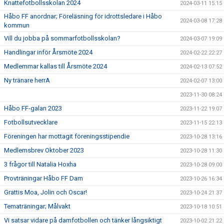
Knattefotbollsskolan 2024
2024-03-11 15:15
Håbo FF anordnar; Föreläsning för idrottsledare i Håbo
2024-03-08 17:28
kommun
Vill du jobba på sommarfotbollsskolan?
2024-03-07 19:09
Handlingar inför Årsmöte 2024
2024-02-22 22:27
Medlemmar kallas till Årsmöte 2024
2024-02-13 07:52
Ny tränare herrA
2024-02-07 13:00
2023-11-30 08:24
Håbo FF-galan 2023
2023-11-22 19:07
Fotbollsutvecklare
2023-11-15 22:13
Föreningen har mottagit föreningsstipendie
2023-10-28 13:16
Medlemsbrev Oktober 2023
2023-10-28 11:30
3 frågor till Natalia Hoxha
2023-10-28 09:00
Provträningar Håbo FF Dam
2023-10-26 16:34
Grattis Moa, Jolin och Oscar!
2023-10-24 21:37
Tematräningar; Målvakt
2023-10-18 10:51
Vi satsar vidare på damfotbollen och tänker långsiktigt
2023-10-02 21:22