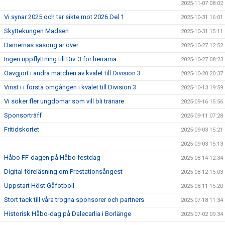
2025-11-07 08:02
Vi synar 2025 och tar sikte mot 2026 Del 1
2025-10-31 16:01
Skyttekungen Madsen
2025-10-31 15:11
Damernas säsong är över
2025-10-27 12:52
Ingen uppflyttning till Div. 3 för herrarna
2025-10-27 08:23
Oavgjort i andra matchen av kvalet till Division 3
2025-10-20 20:37
Vinst i i första omgången i kvalet till Division 3
2025-10-13 19:59
Vi söker fler ungdomar som vill bli tränare
2025-09-16 15:56
Sponsorträff
2025-09-11 07:28
Fritidskortet
2025-09-03 15:21
2025-09-03 15:13
Håbo FF-dagen på Håbo festdag
2025-08-14 12:34
Digital föreläsning om Prestationsångest
2025-08-12 15:03
Uppstart Höst Gåfotboll
2025-08-11 15:20
Stort tack till våra trogna sponsorer och partners
2025-07-18 11:34
Historisk Håbo-dag på Dalecarlia i Borlänge
2025-07-02 09:34