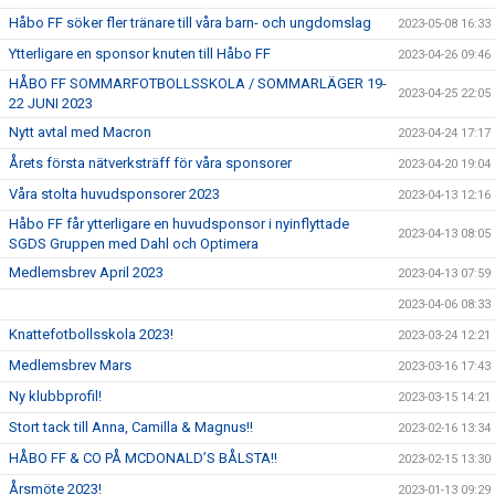
Håbo FF söker fler tränare till våra barn- och ungdomslag
2023-05-08 16:33
Ytterligare en sponsor knuten till Håbo FF
2023-04-26 09:46
HÅBO FF SOMMARFOTBOLLSSKOLA / SOMMARLÄGER 19-
2023-04-25 22:05
22 JUNI 2023
Nytt avtal med Macron
2023-04-24 17:17
Årets första nätverksträff för våra sponsorer
2023-04-20 19:04
Våra stolta huvudsponsorer 2023
2023-04-13 12:16
Håbo FF får ytterligare en huvudsponsor i nyinflyttade
2023-04-13 08:05
SGDS Gruppen med Dahl och Optimera
Medlemsbrev April 2023
2023-04-13 07:59
2023-04-06 08:33
Knattefotbollsskola 2023!
2023-03-24 12:21
Medlemsbrev Mars
2023-03-16 17:43
Ny klubbprofil!
2023-03-15 14:21
Stort tack till Anna, Camilla & Magnus!!
2023-02-16 13:34
HÅBO FF & CO PÅ MCDONALD’S BÅLSTA!!
2023-02-15 13:30
Årsmöte 2023!
2023-01-13 09:29