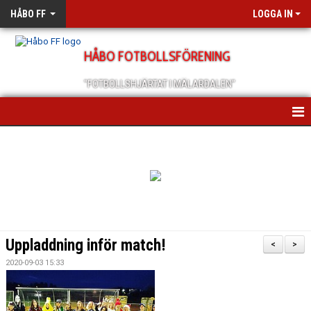
HÅBO FF
LOGGA IN
HÅBO FOTBOLLSFÖRENING
"FOTBOLLSHJÄRTAT I MÄLARDALEN"
HEM
OM OSS
SCHEMA/KALENDER
MEDLEMSANMÄLAN
Uppladdning inför match!
<
>
MEDLEMSBREV
2020-09-03 15:33
ÅRSMÖTEN