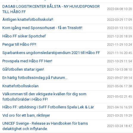
DAGAB LOGISTIKCENTER BÅLSTA - NY HUVUDSPONSOR
2022-04-08 10:20
TILL HÅBO FF
Äntligen knattefotbollsskola!!
2022-03-29 17:09
Kom igång med Sponsorhuset - få en Trisslott!
2022-01-13 10:55
Håbo FF söker Sportchef
2021-12-20 18:59
Pengar till Håbo FF!!
2021-11-29 10:24
Sparbankens ungdomsledarstipendium 2021 till Håbo FF
2021-11-16 20:45
Provspela med Håbo FF Herr!
2021-10-29 11:54
Gåfotbollen startar igen!
2021-10-13 08:10
En härlig fotbollssöndag på Futurum…
2021-09-07 09:14
Knattefotbollsskolan
2021-05-06 17:38
Välkommen till den viktigaste kvällen för dig som
2021-05-02 21:45
fotbollsförälder i Håbo FF!
Håbo FF: utbildning i SvFF Fotbollens Spela Lek & Lär
2021-04-16 16:59
Vid oro för ett barn, riktlinjer
2021-03-25 19:29
UNICEF Sverige - Release av Handboken för barns
2021-03-24 18:47
delaktighet och inflytande.