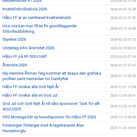
Medlemsbrev #1 2026
2026-04-26 10:39
Knattefotbollsskola 2026
2026-04-03 16:28
Håbo FF är en certifierad kvalitetsklubb
2026-03-25 07:30
Hos oss kan man få en fin grundläggande
2026-03-13 18:58
fotbollsutbildning
Styrelse 2026
2026-02-23 07:25
Underlag inför årsmötet 2026
2026-02-18 00:02
Håbo FF på RF-SISU träff
2026-02-02 07:54
Årsmöte 2026
2026-01-27 07:42
Ida Hermine Åhman Teig kommer att skapa den grafiska
2026-01-19 20:30
profilen samt hemsidan för Damlyftet
Håbo FF önskar alla Gott Nytt År
2025-12-31 17:08
Håbo FF önskar alla en God Jul
2025-12-24 00:01
God Jul och Gott Nytt År till våra sponsorer. Tack för allt
2025-12-23 16:50
stöd 2025!
VVS Montage blir ny huvudsponsor för Håbo FF 2026
2025-12-19 08:30
Föreningen förlänger med A-lagstränaren Alan
2025-11-26 18:50
Hiussemoglu