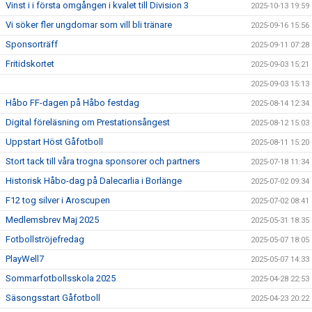
Vinst i i första omgången i kvalet till Division 3
2025-10-13 19:59
Vi söker fler ungdomar som vill bli tränare
2025-09-16 15:56
Sponsorträff
2025-09-11 07:28
Fritidskortet
2025-09-03 15:21
2025-09-03 15:13
Håbo FF-dagen på Håbo festdag
2025-08-14 12:34
Digital föreläsning om Prestationsångest
2025-08-12 15:03
Uppstart Höst Gåfotboll
2025-08-11 15:20
Stort tack till våra trogna sponsorer och partners
2025-07-18 11:34
Historisk Håbo-dag på Dalecarlia i Borlänge
2025-07-02 09:34
F12 tog silver i Aroscupen
2025-07-02 08:41
Medlemsbrev Maj 2025
2025-05-31 18:35
Fotbollströjefredag
2025-05-07 18:05
PlayWell7
2025-05-07 14:33
Sommarfotbollsskola 2025
2025-04-28 22:53
Säsongsstart Gåfotboll
2025-04-23 20:22