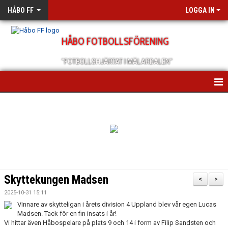
HÅBO FF
LOGGA IN
HÅBO FOTBOLLSFÖRENING
"FOTBOLLSHJÄRTAT I MÄLARDALEN"
HEM
OM OSS
SCHEMA/KALENDER
MEDLEMSANMÄLAN
Skyttekungen Madsen
<
>
MEDLEMSBREV
2025-10-31 15:11
Vinnare av skytteligan i årets division 4 Uppland blev vår egen Lucas
ÅRSMÖTEN
Madsen. Tack för en fin insats i år!
Vi hittar även Håbospelare på plats 9 och 14 i form av Filip Sandsten och