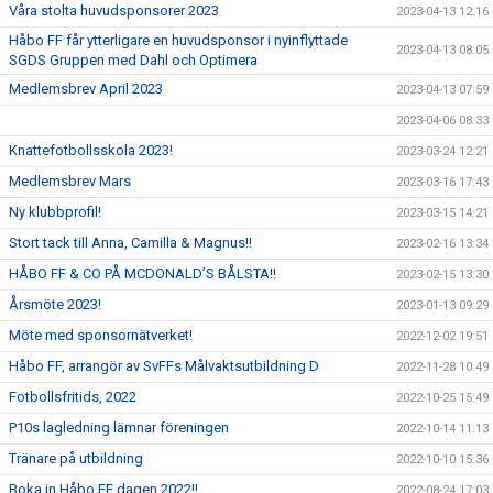
Våra stolta huvudsponsorer 2023
2023-04-13 12:16
Håbo FF får ytterligare en huvudsponsor i nyinflyttade
2023-04-13 08:05
SGDS Gruppen med Dahl och Optimera
Medlemsbrev April 2023
2023-04-13 07:59
2023-04-06 08:33
Knattefotbollsskola 2023!
2023-03-24 12:21
Medlemsbrev Mars
2023-03-16 17:43
Ny klubbprofil!
2023-03-15 14:21
Stort tack till Anna, Camilla & Magnus!!
2023-02-16 13:34
HÅBO FF & CO PÅ MCDONALD’S BÅLSTA!!
2023-02-15 13:30
Årsmöte 2023!
2023-01-13 09:29
Möte med sponsornätverket!
2022-12-02 19:51
Håbo FF, arrangör av SvFFs Målvaktsutbildning D
2022-11-28 10:49
Fotbollsfritids, 2022
2022-10-25 15:49
P10s lagledning lämnar föreningen
2022-10-14 11:13
Tränare på utbildning
2022-10-10 15:36
Boka in Håbo FF dagen 2022!!
2022-08-24 17:03