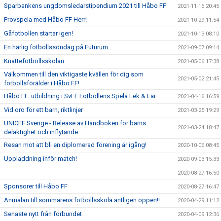
Sparbankens ungdomsledarstipendium 2021 till Håbo FF
2021-11-16 20:45
Provspela med Håbo FF Herr!
2021-10-29 11:54
Gåfotbollen startar igen!
2021-10-13 08:10
En härlig fotbollssöndag på Futurum…
2021-09-07 09:14
Knattefotbollsskolan
2021-05-06 17:38
Välkommen till den viktigaste kvällen för dig som
2021-05-02 21:45
fotbollsförälder i Håbo FF!
Håbo FF: utbildning i SvFF Fotbollens Spela Lek & Lär
2021-04-16 16:59
Vid oro för ett barn, riktlinjer
2021-03-25 19:29
UNICEF Sverige - Release av Handboken för barns
2021-03-24 18:47
delaktighet och inflytande.
Resan mot att bli en diplomerad förening är igång!
2020-10-06 08:45
Uppladdning inför match!
2020-09-03 15:33
2020-08-27 16:50
Sponsorer till Håbo FF
2020-08-27 16:47
Anmälan till sommarens fotbollsskola äntligen öppen!!
2020-04-29 11:12
Senaste nytt från förbundet
2020-04-09 12:36