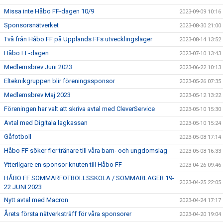
Missa inte Håbo FF-dagen 10/9
2023-09-09 10:16
Sponsorsnätverket
2023-08-30 21:00
Två från Håbo FF på Upplands FFs utvecklingsläger
2023-08-14 13:52
Håbo FF-dagen
2023-07-10 13:43
Medlemsbrev Juni 2023
2023-06-22 10:13
Elteknikgruppen blir föreningssponsor
2023-05-26 07:35
Medlemsbrev Maj 2023
2023-05-12 13:22
Föreningen har valt att skriva avtal med CleverService
2023-05-10 15:30
Avtal med Digitala lagkassan
2023-05-10 15:24
Gåfotboll
2023-05-08 17:14
Håbo FF söker fler tränare till våra barn- och ungdomslag
2023-05-08 16:33
Ytterligare en sponsor knuten till Håbo FF
2023-04-26 09:46
HÅBO FF SOMMARFOTBOLLSSKOLA / SOMMARLÄGER 19-
2023-04-25 22:05
22 JUNI 2023
Nytt avtal med Macron
2023-04-24 17:17
Årets första nätverksträff för våra sponsorer
2023-04-20 19:04