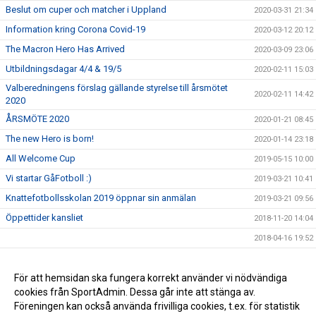
Beslut om cuper och matcher i Uppland
2020-03-31 21:34
Information kring Corona Covid-19
2020-03-12 20:12
The Macron Hero Has Arrived
2020-03-09 23:06
Utbildningsdagar 4/4 & 19/5
2020-02-11 15:03
Valberedningens förslag gällande styrelse till årsmötet
2020-02-11 14:42
2020
ÅRSMÖTE 2020
2020-01-21 08:45
The new Hero is born!
2020-01-14 23:18
All Welcome Cup
2019-05-15 10:00
Vi startar GåFotboll :)
2019-03-21 10:41
Knattefotbollsskolan 2019 öppnar sin anmälan
2019-03-21 09:56
Öppettider kansliet
2018-11-20 14:04
2018-04-16 19:52
Årsmöte 2018 OBS Ändring av datum
2018-01-10 14:59
Sparbankens stipendier
För att hemsidan ska fungera korrekt använder vi nödvändiga
2018-01-03 16:11
cookies från SportAdmin. Dessa går inte att stänga av.
IdrottOnline
2017-12-28 10:45
Föreningen kan också använda frivilliga cookies, t.ex. för statistik