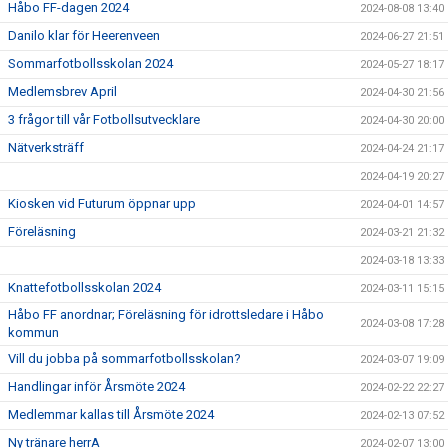
Håbo FF-dagen 2024
2024-08-08 13:40
Danilo klar för Heerenveen
2024-06-27 21:51
Sommarfotbollsskolan 2024
2024-05-27 18:17
Medlemsbrev April
2024-04-30 21:56
3 frågor till vår Fotbollsutvecklare
2024-04-30 20:00
Nätverksträff
2024-04-24 21:17
2024-04-19 20:27
Kiosken vid Futurum öppnar upp
2024-04-01 14:57
Föreläsning
2024-03-21 21:32
2024-03-18 13:33
Knattefotbollsskolan 2024
2024-03-11 15:15
Håbo FF anordnar; Föreläsning för idrottsledare i Håbo
2024-03-08 17:28
kommun
Vill du jobba på sommarfotbollsskolan?
2024-03-07 19:09
Handlingar inför Årsmöte 2024
2024-02-22 22:27
Medlemmar kallas till Årsmöte 2024
2024-02-13 07:52
Ny tränare herrA
2024-02-07 13:00