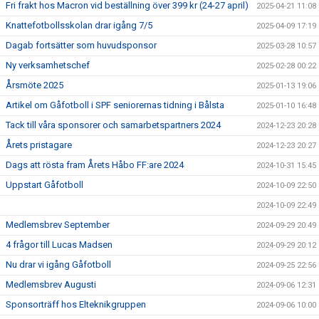
Fri frakt hos Macron vid beställning över 399 kr (24-27 april)
2025-04-21 11:08
Knattefotbollsskolan drar igång 7/5
2025-04-09 17:19
Dagab fortsätter som huvudsponsor
2025-03-28 10:57
Ny verksamhetschef
2025-02-28 00:22
Årsmöte 2025
2025-01-13 19:06
Artikel om Gåfotboll i SPF seniorernas tidning i Bålsta
2025-01-10 16:48
Tack till våra sponsorer och samarbetspartners 2024
2024-12-23 20:28
Årets pristagare
2024-12-23 20:27
Dags att rösta fram Årets Håbo FF:are 2024
2024-10-31 15:45
Uppstart Gåfotboll
2024-10-09 22:50
2024-10-09 22:49
Medlemsbrev September
2024-09-29 20:49
4 frågor till Lucas Madsen
2024-09-29 20:12
Nu drar vi igång Gåfotboll
2024-09-25 22:56
Medlemsbrev Augusti
2024-09-06 12:31
Sponsorträff hos Elteknikgruppen
2024-09-06 10:00