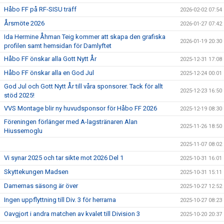
Håbo FF på RF-SISU träff
2026-02-02 07:54
Årsmöte 2026
2026-01-27 07:42
Ida Hermine Åhman Teig kommer att skapa den grafiska
2026-01-19 20:30
profilen samt hemsidan för Damlyftet
Håbo FF önskar alla Gott Nytt År
2025-12-31 17:08
Håbo FF önskar alla en God Jul
2025-12-24 00:01
God Jul och Gott Nytt År till våra sponsorer. Tack för allt
2025-12-23 16:50
stöd 2025!
VVS Montage blir ny huvudsponsor för Håbo FF 2026
2025-12-19 08:30
Föreningen förlänger med A-lagstränaren Alan
2025-11-26 18:50
Hiussemoglu
2025-11-07 08:02
Vi synar 2025 och tar sikte mot 2026 Del 1
2025-10-31 16:01
Skyttekungen Madsen
2025-10-31 15:11
Damernas säsong är över
2025-10-27 12:52
Ingen uppflyttning till Div. 3 för herrarna
2025-10-27 08:23
Oavgjort i andra matchen av kvalet till Division 3
2025-10-20 20:37