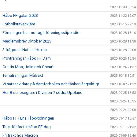
2023-11-30 08:24
Håbo FF-galan 2023
2023-11-22 19:07
Fotbollsutvecklare
2023-11-15 22:13
Föreningen har mottagit föreningsstipendie
2023-10-28 13:16
Medlemsbrev Oktober 2023
2023-10-28 11:30
3 frågor till Natalia Hoxha
2023-10-28 09:00
Provträningar Håbo FF Dam
2023-10-26 16:34
Grattis Moa, Jolin och Oscar!
2023-10-24 21:37
Tematräningar; Målvakt
2023-10-18 10:51
Vi satsar vidare på damfotbollen och tänker långsiktigt
2023-10-02 21:22
HerrB seriesegrare i Division 7 södra Uppland.
2023-09-25 15:53
2023-09-24 10:35
2023-09-24 09:00
Håbo FF i EnaHåbo-tidningen
2023-09-17 16:57
Tack för årets Håbo FF-dag
2023-09-11 21:32
Fri frakt hos Macron
2023-09-09 16:46