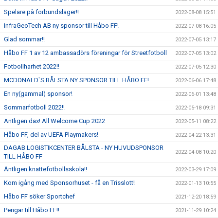
Spelare på förbundsläger!!
2022-08-08 15:51
InfraGeoTech AB ny sponsor till Håbo FF!
2022-07-08 16:05
Glad sommar!!
2022-07-05 13:17
Håbo FF 1 av 12 ambassadörs föreningar för Streetfotboll
2022-07-05 13:02
Fotbollharhet 2022!!
2022-07-05 12:30
MCDONALD`S BÅLSTA NY SPONSOR TILL HÅBO FF!
2022-06-06 17:48
En ny(gammal) sponsor!
2022-06-01 13:48
Sommarfotboll 2022!!
2022-05-18 09:31
Äntligen dax! All Welcome Cup 2022
2022-05-11 08:22
Håbo FF, del av UEFA Playmakers!
2022-04-22 13:31
DAGAB LOGISTIKCENTER BÅLSTA - NY HUVUDSPONSOR
2022-04-08 10:20
TILL HÅBO FF
Äntligen knattefotbollsskola!!
2022-03-29 17:09
Kom igång med Sponsorhuset - få en Trisslott!
2022-01-13 10:55
Håbo FF söker Sportchef
2021-12-20 18:59
Pengar till Håbo FF!!
2021-11-29 10:24