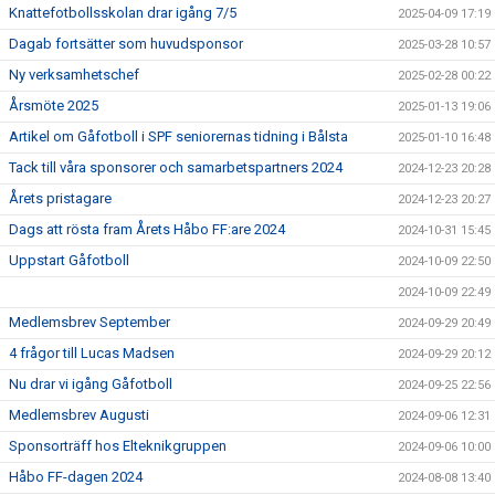
Knattefotbollsskolan drar igång 7/5
2025-04-09 17:19
Dagab fortsätter som huvudsponsor
2025-03-28 10:57
Ny verksamhetschef
2025-02-28 00:22
Årsmöte 2025
2025-01-13 19:06
Artikel om Gåfotboll i SPF seniorernas tidning i Bålsta
2025-01-10 16:48
Tack till våra sponsorer och samarbetspartners 2024
2024-12-23 20:28
Årets pristagare
2024-12-23 20:27
Dags att rösta fram Årets Håbo FF:are 2024
2024-10-31 15:45
Uppstart Gåfotboll
2024-10-09 22:50
2024-10-09 22:49
Medlemsbrev September
2024-09-29 20:49
4 frågor till Lucas Madsen
2024-09-29 20:12
Nu drar vi igång Gåfotboll
2024-09-25 22:56
Medlemsbrev Augusti
2024-09-06 12:31
Sponsorträff hos Elteknikgruppen
2024-09-06 10:00
Håbo FF-dagen 2024
2024-08-08 13:40