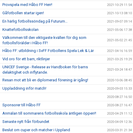
Provspela med Håbo FF Herr!
2021-10-29 11:54
Gåfotbollen startar igen!
2021-10-13 08:10
En härlig fotbollssöndag på Futurum…
2021-09-07 09:14
Knattefotbollsskolan
2021-05-06 17:38
Välkommen till den viktigaste kvällen för dig som
2021-05-02 21:45
fotbollsförälder i Håbo FF!
Håbo FF: utbildning i SvFF Fotbollens Spela Lek & Lär
2021-04-16 16:59
Vid oro för ett barn, riktlinjer
2021-03-25 19:29
UNICEF Sverige - Release av Handboken för barns
2021-03-24 18:47
delaktighet och inflytande.
Resan mot att bli en diplomerad förening är igång!
2020-10-06 08:45
Uppladdning inför match!
2020-09-03 15:33
2020-08-27 16:50
Sponsorer till Håbo FF
2020-08-27 16:47
Anmälan till sommarens fotbollsskola äntligen öppen!!
2020-04-29 11:12
Senaste nytt från förbundet
2020-04-09 12:36
Beslut om cuper och matcher i Uppland
2020-03-31 21:34