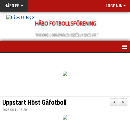
HÅBO FF
LOGGA IN
HÅBO FOTBOLLSFÖRENING
"FOTBOLLSHJÄRTAT I MÄLARDALEN"
HEM
OM OSS
SCHEMA/KALENDER
MEDLEMSANMÄLAN
Uppstart Höst Gåfotboll
<
>
MEDLEMSBREV
2025-08-11 15:20
ÅRSMÖTEN