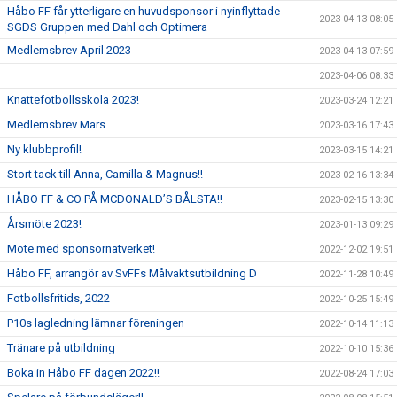
Håbo FF får ytterligare en huvudsponsor i nyinflyttade
2023-04-13 08:05
SGDS Gruppen med Dahl och Optimera
Medlemsbrev April 2023
2023-04-13 07:59
2023-04-06 08:33
Knattefotbollsskola 2023!
2023-03-24 12:21
Medlemsbrev Mars
2023-03-16 17:43
Ny klubbprofil!
2023-03-15 14:21
Stort tack till Anna, Camilla & Magnus!!
2023-02-16 13:34
HÅBO FF & CO PÅ MCDONALD’S BÅLSTA!!
2023-02-15 13:30
Årsmöte 2023!
2023-01-13 09:29
Möte med sponsornätverket!
2022-12-02 19:51
Håbo FF, arrangör av SvFFs Målvaktsutbildning D
2022-11-28 10:49
Fotbollsfritids, 2022
2022-10-25 15:49
P10s lagledning lämnar föreningen
2022-10-14 11:13
Tränare på utbildning
2022-10-10 15:36
Boka in Håbo FF dagen 2022!!
2022-08-24 17:03