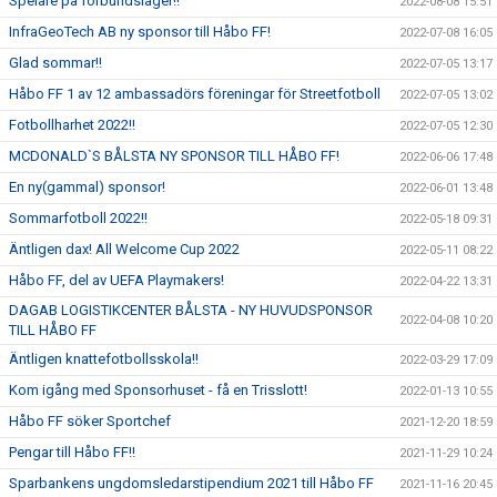
Spelare på förbundsläger!!
2022-08-08 15:51
InfraGeoTech AB ny sponsor till Håbo FF!
2022-07-08 16:05
Glad sommar!!
2022-07-05 13:17
Håbo FF 1 av 12 ambassadörs föreningar för Streetfotboll
2022-07-05 13:02
Fotbollharhet 2022!!
2022-07-05 12:30
MCDONALD`S BÅLSTA NY SPONSOR TILL HÅBO FF!
2022-06-06 17:48
En ny(gammal) sponsor!
2022-06-01 13:48
Sommarfotboll 2022!!
2022-05-18 09:31
Äntligen dax! All Welcome Cup 2022
2022-05-11 08:22
Håbo FF, del av UEFA Playmakers!
2022-04-22 13:31
DAGAB LOGISTIKCENTER BÅLSTA - NY HUVUDSPONSOR
2022-04-08 10:20
TILL HÅBO FF
Äntligen knattefotbollsskola!!
2022-03-29 17:09
Kom igång med Sponsorhuset - få en Trisslott!
2022-01-13 10:55
Håbo FF söker Sportchef
2021-12-20 18:59
Pengar till Håbo FF!!
2021-11-29 10:24
Sparbankens ungdomsledarstipendium 2021 till Håbo FF
2021-11-16 20:45