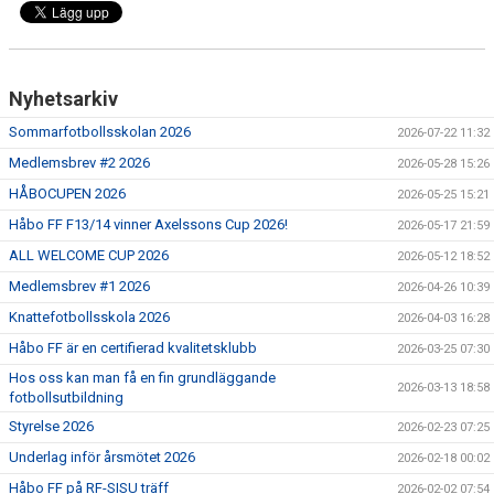
FUTURUM KIOSK OCH KONFERENS
FOLKSAM FÖRSÄKRING SPELARE/LEDARE
Nyhetsarkiv
Sommarfotbollsskolan 2026
2026-07-22 11:32
Medlemsbrev #2 2026
2026-05-28 15:26
HÅBOCUPEN 2026
2026-05-25 15:21
Håbo FF F13/14 vinner Axelssons Cup 2026!
2026-05-17 21:59
ALL WELCOME CUP 2026
2026-05-12 18:52
Medlemsbrev #1 2026
2026-04-26 10:39
Knattefotbollsskola 2026
2026-04-03 16:28
Håbo FF är en certifierad kvalitetsklubb
2026-03-25 07:30
Hos oss kan man få en fin grundläggande
2026-03-13 18:58
fotbollsutbildning
Styrelse 2026
2026-02-23 07:25
Underlag inför årsmötet 2026
2026-02-18 00:02
Håbo FF på RF-SISU träff
2026-02-02 07:54