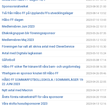
Sponsorsnätverket
2023-08-30 21:00
Två från Håbo FF på Upplands FFs utvecklingsläger
2023-08-14 13:52
Håbo FF-dagen
2023-07-10 13:43
Medlemsbrev Juni 2023
2023-06-22 10:13
Elteknikgruppen blir föreningssponsor
2023-05-26 07:35
Medlemsbrev Maj 2023
2023-05-12 13:22
Föreningen har valt att skriva avtal med CleverService
2023-05-10 15:30
Avtal med Digitala lagkassan
2023-05-10 15:24
Gåfotboll
2023-05-08 17:14
Håbo FF söker fler tränare till våra barn- och ungdomslag
2023-05-08 16:33
Ytterligare en sponsor knuten till Håbo FF
2023-04-26 09:46
HÅBO FF SOMMARFOTBOLLSSKOLA / SOMMARLÄGER 19-
2023-04-25 22:05
22 JUNI 2023
Nytt avtal med Macron
2023-04-24 17:17
Årets första nätverksträff för våra sponsorer
2023-04-20 19:04
Våra stolta huvudsponsorer 2023
2023-04-13 12:16