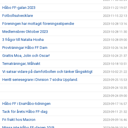
Håbo FF-galan 2023
2023-11-22 19:07
Fotbollsutvecklare
2023-11-15 22:13
Föreningen har mottagit föreningsstipendie
2023-10-28 13:16
Medlemsbrev Oktober 2023
2023-10-28 11:30
3 frågor till Natalia Hoxha
2023-10-28 09:00
Provträningar Håbo FF Dam
2023-10-26 16:34
Grattis Moa, Jolin och Oscar!
2023-10-24 21:37
Tematräningar; Målvakt
2023-10-18 10:51
Vi satsar vidare på damfotbollen och tänker långsiktigt
2023-10-02 21:22
HerrB seriesegrare i Division 7 södra Uppland.
2023-09-25 15:53
2023-09-24 10:35
2023-09-24 09:00
Håbo FF i EnaHåbo-tidningen
2023-09-17 16:57
Tack för årets Håbo FF-dag
2023-09-11 21:32
Fri frakt hos Macron
2023-09-09 16:46
Missa inte Håbo FF-dagen 10/9
2023-09-09 10:16