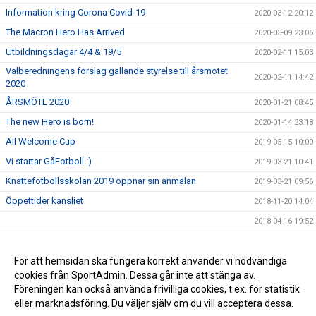
Information kring Corona Covid-19
2020-03-12 20:12
The Macron Hero Has Arrived
2020-03-09 23:06
Utbildningsdagar 4/4 & 19/5
2020-02-11 15:03
Valberedningens förslag gällande styrelse till årsmötet
2020-02-11 14:42
2020
ÅRSMÖTE 2020
2020-01-21 08:45
The new Hero is born!
2020-01-14 23:18
All Welcome Cup
2019-05-15 10:00
Vi startar GåFotboll :)
2019-03-21 10:41
Knattefotbollsskolan 2019 öppnar sin anmälan
2019-03-21 09:56
Öppettider kansliet
2018-11-20 14:04
2018-04-16 19:52
Årsmöte 2018 OBS Ändring av datum
2018-01-10 14:59
Sparbankens stipendier
För att hemsidan ska fungera korrekt använder vi nödvändiga
2018-01-03 16:11
cookies från SportAdmin. Dessa går inte att stänga av.
IdrottOnline
2017-12-28 10:45
Föreningen kan också använda frivilliga cookies, t.ex. för statistik
eller marknadsföring. Du väljer själv om du vill acceptera dessa.