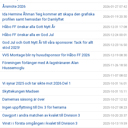
Årsmöte 2026
2026-01-27 07:42
Ida Hermine Åhman Teig kommer att skapa den grafiska
2026-01-19 20:30
profilen samt hemsidan för Damlyftet
Håbo FF önskar alla Gott Nytt År
2025-12-31 17:08
Håbo FF önskar alla en God Jul
2025-12-24 00:01
God Jul och Gott Nytt År till våra sponsorer. Tack för allt
2025-12-23 16:50
stöd 2025!
VVS Montage blir ny huvudsponsor för Håbo FF 2026
2025-12-19 08:30
Föreningen förlänger med A-lagstränaren Alan
2025-11-26 18:50
Hiussemoglu
2025-11-07 08:02
Vi synar 2025 och tar sikte mot 2026 Del 1
2025-10-31 16:01
Skyttekungen Madsen
2025-10-31 15:11
Damernas säsong är över
2025-10-27 12:52
Ingen uppflyttning till Div. 3 för herrarna
2025-10-27 08:23
Oavgjort i andra matchen av kvalet till Division 3
2025-10-20 20:37
Vinst i i första omgången i kvalet till Division 3
2025-10-13 19:59