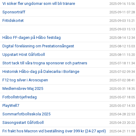
Vi söker fler ungdomar som vill bli tränare
2025-09-16 15:56
Sponsorträff
2025-09-11 07:28
Fritidskortet
2025-09-03 15:21
2025-09-03 15:13
Håbo FF-dagen på Håbo festdag
2025-08-14 12:34
Digital föreläsning om Prestationsångest
2025-08-12 15:03
Uppstart Höst Gåfotboll
2025-08-11 15:20
Stort tack till våra trogna sponsorer och partners
2025-07-18 11:34
Historisk Håbo-dag på Dalecarlia i Borlänge
2025-07-02 09:34
F12 tog silver i Aroscupen
2025-07-02 08:41
Medlemsbrev Maj 2025
2025-05-31 18:35
Fotbollströjefredag
2025-05-07 18:05
PlayWell7
2025-05-07 14:33
Sommarfotbollsskola 2025
2025-04-28 22:53
Säsongsstart Gåfotboll
2025-04-23 20:22
Fri frakt hos Macron vid beställning över 399 kr (24-27 april)
2025-04-21 11:08