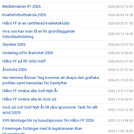
Medlemsbrev #1 2026
2026-04-26 10:39
Knattefotbollsskola 2026
2026-04-03 16:28
Håbo FF är en certifierad kvalitetsklubb
2026-03-25 07:30
Hos oss kan man få en fin grundläggande
2026-03-13 18:58
fotbollsutbildning
Styrelse 2026
2026-02-23 07:25
Underlag inför årsmötet 2026
2026-02-18 00:02
Håbo FF på RF-SISU träff
2026-02-02 07:54
Årsmöte 2026
2026-01-27 07:42
Ida Hermine Åhman Teig kommer att skapa den grafiska
2026-01-19 20:30
profilen samt hemsidan för Damlyftet
Håbo FF önskar alla Gott Nytt År
2025-12-31 17:08
Håbo FF önskar alla en God Jul
2025-12-24 00:01
God Jul och Gott Nytt År till våra sponsorer. Tack för allt
2025-12-23 16:50
stöd 2025!
VVS Montage blir ny huvudsponsor för Håbo FF 2026
2025-12-19 08:30
Föreningen förlänger med A-lagstränaren Alan
2025-11-26 18:50
Hiussemoglu