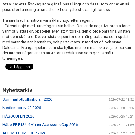
Att vi har ett Håbo-lag som går så pass långt och dessutom vinner en så
FUTURUM KIOSK OCH KONFERENS
pass stor turnering är smått unikt och ytterst ovanligt för oss.
FOLKSAM FÖRSÄKRING SPELARE/LEDARE
Tränare Isac Färnström var såklart nöjd efter segern.
- Extremt nöjd med turneringen i sin helhet. Den enda negativa prestationen
var mot Slätta i gruppspelet. Men att vi torska den gjorde bara finalvinsten
mot dem skönare. Det var sista cupen för dem här grabbarna som spelat
med varandra sen barnsben, och perfekt avslut med att gå och vinna
Dalecarlia. Många spelare som ska hyllas men om man ska välja en så kan
det inte var någon annan än Anton Fredriksson som gör 10 mål i
turneringen.
Nyhetsarkiv
Sommarfotbollsskolan 2026
2026-07-22 11:32
Medlemsbrev #2 2026
2026-05-28 15:26
HÅBOCUPEN 2026
2026-05-25 15:21
Håbo FF F13/14 vinner Axelssons Cup 2026!
2026-05-17 21:59
ALL WELCOME CUP 2026
2026-05-12 18:52