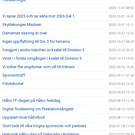
2025-11-07 08:02
Vi synar 2025 och tar sikte mot 2026 Del 1
2025-10-31 16:01
Skyttekungen Madsen
2025-10-31 15:11
Damernas säsong är över
2025-10-27 12:52
Ingen uppflyttning till Div. 3 för herrarna
2025-10-27 08:23
Oavgjort i andra matchen av kvalet till Division 3
2025-10-20 20:37
Vinst i i första omgången i kvalet till Division 3
2025-10-13 19:59
Vi söker fler ungdomar som vill bli tränare
2025-09-16 15:56
Sponsorträff
2025-09-11 07:28
Fritidskortet
2025-09-03 15:21
2025-09-03 15:13
Håbo FF-dagen på Håbo festdag
2025-08-14 12:34
Digital föreläsning om Prestationsångest
2025-08-12 15:03
Uppstart Höst Gåfotboll
2025-08-11 15:20
Stort tack till våra trogna sponsorer och partners
2025-07-18 11:34
Historisk Håbo-dag på Dalecarlia i Borlänge
2025-07-02 09:34