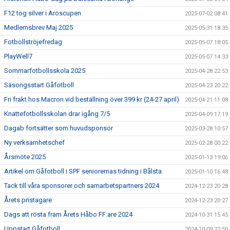
F12 tog silver i Aroscupen
2025-07-02 08:41
Medlemsbrev Maj 2025
2025-05-31 18:35
Fotbollströjefredag
2025-05-07 18:05
PlayWell7
2025-05-07 14:33
Sommarfotbollsskola 2025
2025-04-28 22:53
Säsongsstart Gåfotboll
2025-04-23 20:22
Fri frakt hos Macron vid beställning över 399 kr (24-27 april)
2025-04-21 11:08
Knattefotbollsskolan drar igång 7/5
2025-04-09 17:19
Dagab fortsätter som huvudsponsor
2025-03-28 10:57
Ny verksamhetschef
2025-02-28 00:22
Årsmöte 2025
2025-01-13 19:06
Artikel om Gåfotboll i SPF seniorernas tidning i Bålsta
2025-01-10 16:48
Tack till våra sponsorer och samarbetspartners 2024
2024-12-23 20:28
Årets pristagare
2024-12-23 20:27
Dags att rösta fram Årets Håbo FF:are 2024
2024-10-31 15:45
Uppstart Gåfotboll
2024-10-09 22:50