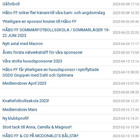
Gåfotboll
2023-05-08 17:14
Håbo FF söker fler tränare till våra barn- och ungdomslag
2023-05-08 16:33
Ytterligare en sponsor knuten till Håbo FF
2023-04-26 09:46
HÅBO FF SOMMARFOTBOLLSSKOLA / SOMMARLÄGER 19-
2023-04-25 22:05
22 JUNI 2023
Nytt avtal med Macron
2023-04-24 17:17
Årets första nätverksträff för våra sponsorer
2023-04-20 19:04
Våra stolta huvudsponsorer 2023
2023-04-13 12:16
Håbo FF får ytterligare en huvudsponsor i nyinflyttade
2023-04-13 08:05
SGDS Gruppen med Dahl och Optimera
Medlemsbrev April 2023
2023-04-13 07:59
2023-04-06 08:33
Knattefotbollsskola 2023!
2023-03-24 12:21
Medlemsbrev Mars
2023-03-16 17:43
Ny klubbprofil!
2023-03-15 14:21
Stort tack till Anna, Camilla & Magnus!!
2023-02-16 13:34
HÅBO FF & CO PÅ MCDONALD’S BÅLSTA!!
2023-02-15 13:30