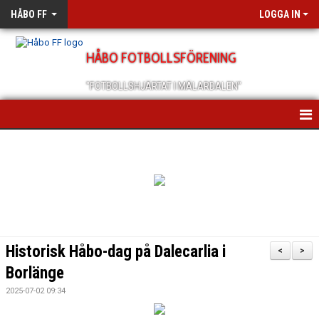
HÅBO FF
LOGGA IN
HÅBO FOTBOLLSFÖRENING
"FOTBOLLSHJÄRTAT I MÄLARDALEN"
HEM
OM OSS
SCHEMA/KALENDER
MEDLEMSANMÄLAN
Historisk Håbo-dag på Dalecarlia i
<
>
MEDLEMSBREV
Borlänge
2025-07-02 09:34
ÅRSMÖTEN