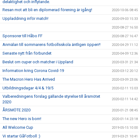
delaktighet och inflytande.
Resan mot att bli en diplomerad förening är igång!
2020-10-06 08:45
Uppladdning inför match!
2020-09-03 15:33
2020-08-27 16:50
Sponsorer till Håbo FF
2020-08-27 16:47
Anmälan till sommarens fotbollsskola äntligen öppen!!
2020-04-29 11:12
Senaste nytt från förbundet
2020-04-09 12:36
Beslut om cuper och matcher i Uppland
2020-03-31 21:34
Information kring Corona Covid-19
2020-03-12 20:12
The Macron Hero Has Arrived
2020-03-09 23:06
Utbildningsdagar 4/4 & 19/5
2020-02-11 15:03
Valberedningens förslag gällande styrelse till årsmötet
2020-02-11 14:42
2020
ÅRSMÖTE 2020
2020-01-21 08:45
The new Hero is born!
2020-01-14 23:18
All Welcome Cup
2019-05-15 10:00
Vi startar GåFotboll :)
2019-03-21 10:41