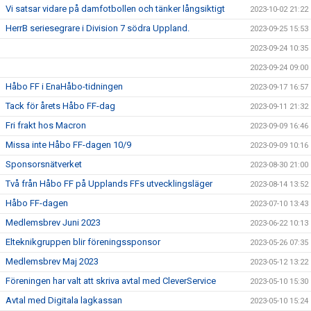
Vi satsar vidare på damfotbollen och tänker långsiktigt
2023-10-02 21:22
HerrB seriesegrare i Division 7 södra Uppland.
2023-09-25 15:53
2023-09-24 10:35
2023-09-24 09:00
Håbo FF i EnaHåbo-tidningen
2023-09-17 16:57
Tack för årets Håbo FF-dag
2023-09-11 21:32
Fri frakt hos Macron
2023-09-09 16:46
Missa inte Håbo FF-dagen 10/9
2023-09-09 10:16
Sponsorsnätverket
2023-08-30 21:00
Två från Håbo FF på Upplands FFs utvecklingsläger
2023-08-14 13:52
Håbo FF-dagen
2023-07-10 13:43
Medlemsbrev Juni 2023
2023-06-22 10:13
Elteknikgruppen blir föreningssponsor
2023-05-26 07:35
Medlemsbrev Maj 2023
2023-05-12 13:22
Föreningen har valt att skriva avtal med CleverService
2023-05-10 15:30
Avtal med Digitala lagkassan
2023-05-10 15:24