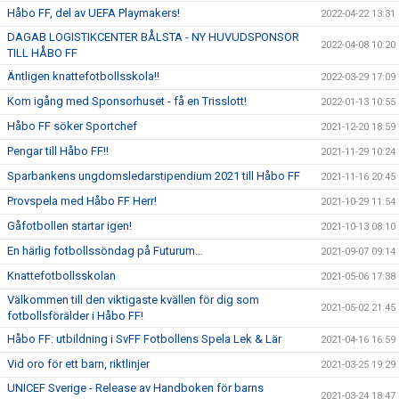
Håbo FF, del av UEFA Playmakers!
2022-04-22 13:31
DAGAB LOGISTIKCENTER BÅLSTA - NY HUVUDSPONSOR
2022-04-08 10:20
TILL HÅBO FF
Äntligen knattefotbollsskola!!
2022-03-29 17:09
Kom igång med Sponsorhuset - få en Trisslott!
2022-01-13 10:55
Håbo FF söker Sportchef
2021-12-20 18:59
Pengar till Håbo FF!!
2021-11-29 10:24
Sparbankens ungdomsledarstipendium 2021 till Håbo FF
2021-11-16 20:45
Provspela med Håbo FF Herr!
2021-10-29 11:54
Gåfotbollen startar igen!
2021-10-13 08:10
En härlig fotbollssöndag på Futurum…
2021-09-07 09:14
Knattefotbollsskolan
2021-05-06 17:38
Välkommen till den viktigaste kvällen för dig som
2021-05-02 21:45
fotbollsförälder i Håbo FF!
Håbo FF: utbildning i SvFF Fotbollens Spela Lek & Lär
2021-04-16 16:59
Vid oro för ett barn, riktlinjer
2021-03-25 19:29
UNICEF Sverige - Release av Handboken för barns
2021-03-24 18:47