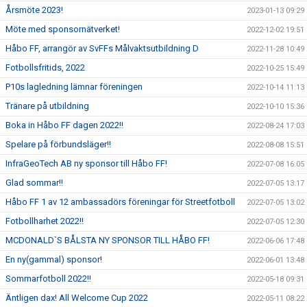
Årsmöte 2023!
2023-01-13 09:29
Möte med sponsornätverket!
2022-12-02 19:51
Håbo FF, arrangör av SvFFs Målvaktsutbildning D
2022-11-28 10:49
Fotbollsfritids, 2022
2022-10-25 15:49
P10s lagledning lämnar föreningen
2022-10-14 11:13
Tränare på utbildning
2022-10-10 15:36
Boka in Håbo FF dagen 2022!!
2022-08-24 17:03
Spelare på förbundsläger!!
2022-08-08 15:51
InfraGeoTech AB ny sponsor till Håbo FF!
2022-07-08 16:05
Glad sommar!!
2022-07-05 13:17
Håbo FF 1 av 12 ambassadörs föreningar för Streetfotboll
2022-07-05 13:02
Fotbollharhet 2022!!
2022-07-05 12:30
MCDONALD`S BÅLSTA NY SPONSOR TILL HÅBO FF!
2022-06-06 17:48
En ny(gammal) sponsor!
2022-06-01 13:48
Sommarfotboll 2022!!
2022-05-18 09:31
Äntligen dax! All Welcome Cup 2022
2022-05-11 08:22