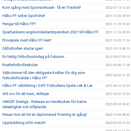
Kom igång med Sponsorhuset - få en Trisslott!
2022-01-13 10:55
Håbo FF söker Sportchef
2021-12-20 18:59
Pengar till Håbo FF!!
2021-11-29 10:24
Sparbankens ungdomsledarstipendium 2021 till Håbo FF
2021-11-16 20:45
Provspela med Håbo FF Herr!
2021-10-29 11:54
Gåfotbollen startar igen!
2021-10-13 08:10
En härlig fotbollssöndag på Futurum…
2021-09-07 09:14
Knattefotbollsskolan
2021-05-06 17:38
Välkommen till den viktigaste kvällen för dig som
2021-05-02 21:45
fotbollsförälder i Håbo FF!
Håbo FF: utbildning i SvFF Fotbollens Spela Lek & Lär
2021-04-16 16:59
Vid oro för ett barn, riktlinjer
2021-03-25 19:29
UNICEF Sverige - Release av Handboken för barns
2021-03-24 18:47
delaktighet och inflytande.
Resan mot att bli en diplomerad förening är igång!
2020-10-06 08:45
Uppladdning inför match!
2020-09-03 15:33