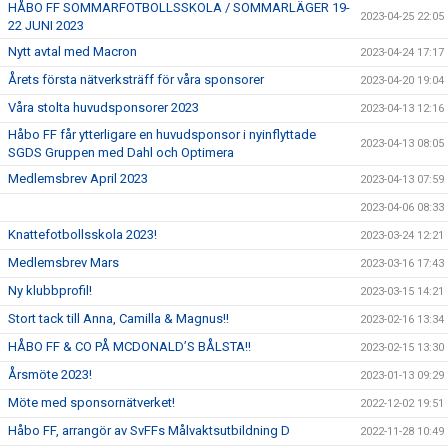
HÅBO FF SOMMARFOTBOLLSSKOLA / SOMMARLÄGER 19-
2023-04-25 22:05
22 JUNI 2023
Nytt avtal med Macron
2023-04-24 17:17
Årets första nätverksträff för våra sponsorer
2023-04-20 19:04
Våra stolta huvudsponsorer 2023
2023-04-13 12:16
Håbo FF får ytterligare en huvudsponsor i nyinflyttade
2023-04-13 08:05
SGDS Gruppen med Dahl och Optimera
Medlemsbrev April 2023
2023-04-13 07:59
2023-04-06 08:33
Knattefotbollsskola 2023!
2023-03-24 12:21
Medlemsbrev Mars
2023-03-16 17:43
Ny klubbprofil!
2023-03-15 14:21
Stort tack till Anna, Camilla & Magnus!!
2023-02-16 13:34
HÅBO FF & CO PÅ MCDONALD’S BÅLSTA!!
2023-02-15 13:30
Årsmöte 2023!
2023-01-13 09:29
Möte med sponsornätverket!
2022-12-02 19:51
Håbo FF, arrangör av SvFFs Målvaktsutbildning D
2022-11-28 10:49