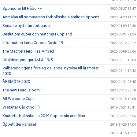
2020-08-27 16:50
Sponsorer till Håbo FF
2020-08-27 16:47
Anmälan till sommarens fotbollsskola äntligen öppen!!
2020-04-29 11:12
Senaste nytt från förbundet
2020-04-09 12:36
Beslut om cuper och matcher i Uppland
2020-03-31 21:34
Information kring Corona Covid-19
2020-03-12 20:12
The Macron Hero Has Arrived
2020-03-09 23:06
Utbildningsdagar 4/4 & 19/5
2020-02-11 15:03
Valberedningens förslag gällande styrelse till årsmötet
2020-02-11 14:42
2020
ÅRSMÖTE 2020
2020-01-21 08:45
The new Hero is born!
2020-01-14 23:18
All Welcome Cup
2019-05-15 10:00
Vi startar GåFotboll :)
2019-03-21 10:41
Knattefotbollsskolan 2019 öppnar sin anmälan
2019-03-21 09:56
Öppettider kansliet
2018-11-20 14:04
2018-04-16 19:52