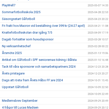
PlayWell7
2025-05-07 14:33
Sommarfotbollsskola 2025
2025-04-28 22:53
Säsongsstart Gåfotboll
2025-04-23 20:22
Fri frakt hos Macron vid beställning över 399 kr (24-27 april)
2025-04-21 11:08
Knattefotbollsskolan drar igång 7/5
2025-04-09 17:19
Dagab fortsätter som huvudsponsor
2025-03-28 10:57
Ny verksamhetschef
2025-02-28 00:22
Årsmöte 2025
2025-01-13 19:06
Artikel om Gåfotboll i SPF seniorernas tidning i Bålsta
2025-01-10 16:48
Tack till våra sponsorer och samarbetspartners 2024
2024-12-23 20:28
Årets pristagare
2024-12-23 20:27
Dags att rösta fram Årets Håbo FF:are 2024
2024-10-31 15:45
Uppstart Gåfotboll
2024-10-09 22:50
2024-10-09 22:49
Medlemsbrev September
2024-09-29 20:49
4 frågor till Lucas Madsen
2024-09-29 20:12