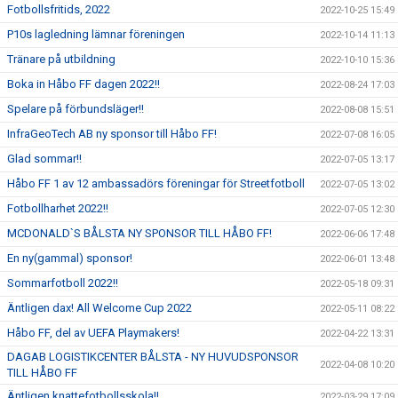
Fotbollsfritids, 2022
2022-10-25 15:49
P10s lagledning lämnar föreningen
2022-10-14 11:13
Tränare på utbildning
2022-10-10 15:36
Boka in Håbo FF dagen 2022!!
2022-08-24 17:03
Spelare på förbundsläger!!
2022-08-08 15:51
InfraGeoTech AB ny sponsor till Håbo FF!
2022-07-08 16:05
Glad sommar!!
2022-07-05 13:17
Håbo FF 1 av 12 ambassadörs föreningar för Streetfotboll
2022-07-05 13:02
Fotbollharhet 2022!!
2022-07-05 12:30
MCDONALD`S BÅLSTA NY SPONSOR TILL HÅBO FF!
2022-06-06 17:48
En ny(gammal) sponsor!
2022-06-01 13:48
Sommarfotboll 2022!!
2022-05-18 09:31
Äntligen dax! All Welcome Cup 2022
2022-05-11 08:22
Håbo FF, del av UEFA Playmakers!
2022-04-22 13:31
DAGAB LOGISTIKCENTER BÅLSTA - NY HUVUDSPONSOR
2022-04-08 10:20
TILL HÅBO FF
Äntligen knattefotbollsskola!!
2022-03-29 17:09