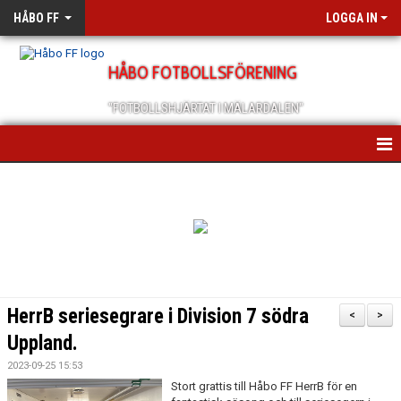
HÅBO FF
LOGGA IN
HÅBO FOTBOLLSFÖRENING
"FOTBOLLSHJÄRTAT I MÄLARDALEN"
HEM
OM OSS
SCHEMA/KALENDER
MEDLEMSANMÄLAN
HerrB seriesegrare i Division 7 södra
<
>
MEDLEMSBREV
Uppland.
2023-09-25 15:53
ÅRSMÖTEN
Stort grattis till Håbo FF HerrB för en