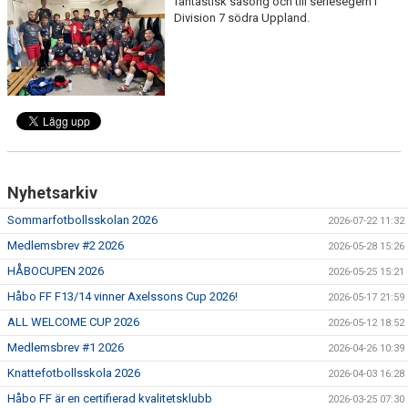
fantastisk säsong och till seriesegern i
FUTURUM KIOSK OCH KONFERENS
Division 7 södra Uppland.
FOLKSAM FÖRSÄKRING SPELARE/LEDARE
Nyhetsarkiv
Sommarfotbollsskolan 2026
2026-07-22 11:32
Medlemsbrev #2 2026
2026-05-28 15:26
HÅBOCUPEN 2026
2026-05-25 15:21
Håbo FF F13/14 vinner Axelssons Cup 2026!
2026-05-17 21:59
ALL WELCOME CUP 2026
2026-05-12 18:52
Medlemsbrev #1 2026
2026-04-26 10:39
Knattefotbollsskola 2026
2026-04-03 16:28
Håbo FF är en certifierad kvalitetsklubb
2026-03-25 07:30