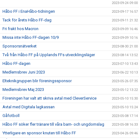
2023-09-24 09:00
Håbo FF i EnaHåbo-tidningen
2023-09-17 16:57
Tack för årets Håbo FF-dag
2023-09-11 21:32
Fri frakt hos Macron
2023-09-09 16:46
Missa inte Håbo FF-dagen 10/9
2023-09-09 10:16
Sponsorsnätverket
2023-08-30 21:00
Två från Håbo FF på Upplands FFs utvecklingsläger
2023-08-14 13:52
Håbo FF-dagen
2023-07-10 13:43
Medlemsbrev Juni 2023
2023-06-22 10:13
Elteknikgruppen blir föreningssponsor
2023-05-26 07:35
Medlemsbrev Maj 2023
2023-05-12 13:22
Föreningen har valt att skriva avtal med CleverService
2023-05-10 15:30
Avtal med Digitala lagkassan
2023-05-10 15:24
Gåfotboll
2023-05-08 17:14
Håbo FF söker fler tränare till våra barn- och ungdomslag
2023-05-08 16:33
Ytterligare en sponsor knuten till Håbo FF
2023-04-26 09:46