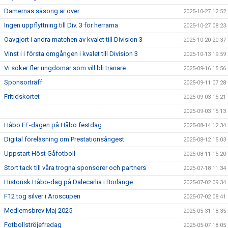
Damernas säsong är över
2025-10-27 12:52
Ingen uppflyttning till Div. 3 för herrarna
2025-10-27 08:23
Oavgjort i andra matchen av kvalet till Division 3
2025-10-20 20:37
Vinst i i första omgången i kvalet till Division 3
2025-10-13 19:59
Vi söker fler ungdomar som vill bli tränare
2025-09-16 15:56
Sponsorträff
2025-09-11 07:28
Fritidskortet
2025-09-03 15:21
2025-09-03 15:13
Håbo FF-dagen på Håbo festdag
2025-08-14 12:34
Digital föreläsning om Prestationsångest
2025-08-12 15:03
Uppstart Höst Gåfotboll
2025-08-11 15:20
Stort tack till våra trogna sponsorer och partners
2025-07-18 11:34
Historisk Håbo-dag på Dalecarlia i Borlänge
2025-07-02 09:34
F12 tog silver i Aroscupen
2025-07-02 08:41
Medlemsbrev Maj 2025
2025-05-31 18:35
Fotbollströjefredag
2025-05-07 18:05