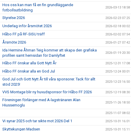
Hos oss kan man få en fin grundläggande
2026-03-13 18:58
fotbollsutbildning
Styrelse 2026
2026-02-23 07:25
Underlag inför årsmötet 2026
2026-02-18 00:02
Håbo FF på RF-SISU träff
2026-02-02 07:54
Årsmöte 2026
2026-01-27 07:42
Ida Hermine Åhman Teig kommer att skapa den grafiska
2026-01-19 20:30
profilen samt hemsidan för Damlyftet
Håbo FF önskar alla Gott Nytt År
2025-12-31 17:08
Håbo FF önskar alla en God Jul
2025-12-24 00:01
God Jul och Gott Nytt År till våra sponsorer. Tack för allt
2025-12-23 16:50
stöd 2025!
VVS Montage blir ny huvudsponsor för Håbo FF 2026
2025-12-19 08:30
Föreningen förlänger med A-lagstränaren Alan
2025-11-26 18:50
Hiussemoglu
2025-11-07 08:02
Vi synar 2025 och tar sikte mot 2026 Del 1
2025-10-31 16:01
Skyttekungen Madsen
2025-10-31 15:11