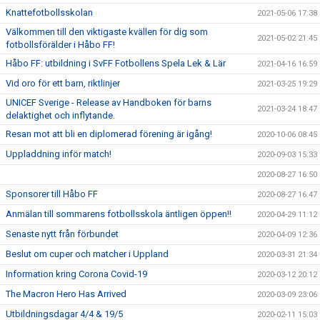
Knattefotbollsskolan
2021-05-06 17:38
Välkommen till den viktigaste kvällen för dig som
2021-05-02 21:45
fotbollsförälder i Håbo FF!
Håbo FF: utbildning i SvFF Fotbollens Spela Lek & Lär
2021-04-16 16:59
Vid oro för ett barn, riktlinjer
2021-03-25 19:29
UNICEF Sverige - Release av Handboken för barns
2021-03-24 18:47
delaktighet och inflytande.
Resan mot att bli en diplomerad förening är igång!
2020-10-06 08:45
Uppladdning inför match!
2020-09-03 15:33
2020-08-27 16:50
Sponsorer till Håbo FF
2020-08-27 16:47
Anmälan till sommarens fotbollsskola äntligen öppen!!
2020-04-29 11:12
Senaste nytt från förbundet
2020-04-09 12:36
Beslut om cuper och matcher i Uppland
2020-03-31 21:34
Information kring Corona Covid-19
2020-03-12 20:12
The Macron Hero Has Arrived
2020-03-09 23:06
Utbildningsdagar 4/4 & 19/5
2020-02-11 15:03