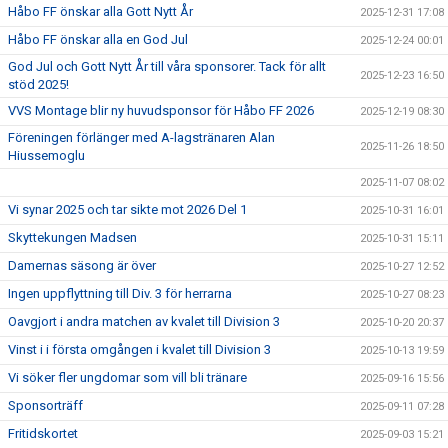
Håbo FF önskar alla Gott Nytt År
2025-12-31 17:08
Håbo FF önskar alla en God Jul
2025-12-24 00:01
God Jul och Gott Nytt År till våra sponsorer. Tack för allt
2025-12-23 16:50
stöd 2025!
VVS Montage blir ny huvudsponsor för Håbo FF 2026
2025-12-19 08:30
Föreningen förlänger med A-lagstränaren Alan
2025-11-26 18:50
Hiussemoglu
2025-11-07 08:02
Vi synar 2025 och tar sikte mot 2026 Del 1
2025-10-31 16:01
Skyttekungen Madsen
2025-10-31 15:11
Damernas säsong är över
2025-10-27 12:52
Ingen uppflyttning till Div. 3 för herrarna
2025-10-27 08:23
Oavgjort i andra matchen av kvalet till Division 3
2025-10-20 20:37
Vinst i i första omgången i kvalet till Division 3
2025-10-13 19:59
Vi söker fler ungdomar som vill bli tränare
2025-09-16 15:56
Sponsorträff
2025-09-11 07:28
Fritidskortet
2025-09-03 15:21