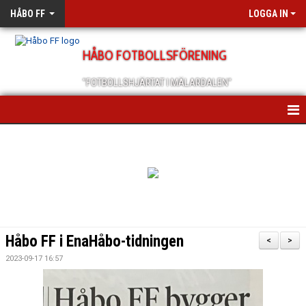
HÅBO FF
LOGGA IN
HÅBO FOTBOLLSFÖRENING
"FOTBOLLSHJÄRTAT I MÄLARDALEN"
HEM
OM OSS
SCHEMA/KALENDER
MEDLEMSANMÄLAN
Håbo FF i EnaHåbo-tidningen
<
>
MEDLEMSBREV
2023-09-17 16:57
ÅRSMÖTEN