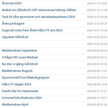
Årsmöte 2025
2025-01-13 19:06
Artikel om Gåfotboll i SPF seniorernas tidning i Bålsta
2025-01-10 16:48
Tack till våra sponsorer och samarbetspartners 2024
2024-12-23 20:28
Årets pristagare
2024-12-23 20:27
Dags att rösta fram Årets Håbo FF:are 2024
2024-10-31 15:45
Uppstart Gåfotboll
2024-10-09 22:50
2024-10-09 22:49
Medlemsbrev September
2024-09-29 20:49
4 frågor till Lucas Madsen
2024-09-29 20:12
Nu drar vi igång Gåfotboll
2024-09-25 22:56
Medlemsbrev Augusti
2024-09-06 12:31
Sponsorträff hos Elteknikgruppen
2024-09-06 10:00
Håbo FF-dagen 2024
2024-08-08 13:40
Danilo klar för Heerenveen
2024-06-27 21:51
Sommarfotbollsskolan 2024
2024-05-27 18:17
Medlemsbrev April
2024-04-30 21:56