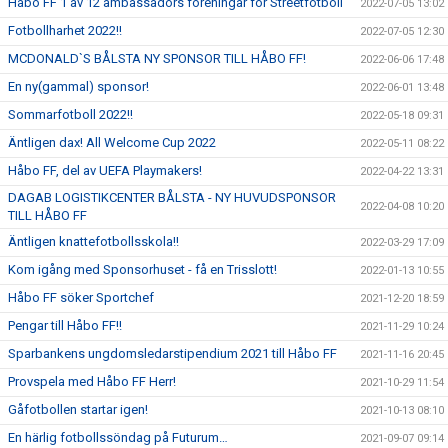
Håbo FF 1 av 12 ambassadörs föreningar för Streetfotboll
2022-07-05 13:02
Fotbollharhet 2022!!
2022-07-05 12:30
MCDONALD`S BÅLSTA NY SPONSOR TILL HÅBO FF!
2022-06-06 17:48
En ny(gammal) sponsor!
2022-06-01 13:48
Sommarfotboll 2022!!
2022-05-18 09:31
Äntligen dax! All Welcome Cup 2022
2022-05-11 08:22
Håbo FF, del av UEFA Playmakers!
2022-04-22 13:31
DAGAB LOGISTIKCENTER BÅLSTA - NY HUVUDSPONSOR
2022-04-08 10:20
TILL HÅBO FF
Äntligen knattefotbollsskola!!
2022-03-29 17:09
Kom igång med Sponsorhuset - få en Trisslott!
2022-01-13 10:55
Håbo FF söker Sportchef
2021-12-20 18:59
Pengar till Håbo FF!!
2021-11-29 10:24
Sparbankens ungdomsledarstipendium 2021 till Håbo FF
2021-11-16 20:45
Provspela med Håbo FF Herr!
2021-10-29 11:54
Gåfotbollen startar igen!
2021-10-13 08:10
En härlig fotbollssöndag på Futurum…
2021-09-07 09:14