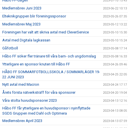
Håbo FF-dagen
2023-07-10 13:43
Medlemsbrev Juni 2023
2023-06-22 10:13
Elteknikgruppen blir föreningssponsor
2023-05-26 07:35
Medlemsbrev Maj 2023
2023-05-12 13:22
Föreningen har valt att skriva avtal med CleverService
2023-05-10 15:30
Avtal med Digitala lagkassan
2023-05-10 15:24
Gåfotboll
2023-05-08 17:14
Håbo FF söker fler tränare till våra barn- och ungdomslag
2023-05-08 16:33
Ytterligare en sponsor knuten till Håbo FF
2023-04-26 09:46
HÅBO FF SOMMARFOTBOLLSSKOLA / SOMMARLÄGER 19-
2023-04-25 22:05
22 JUNI 2023
Nytt avtal med Macron
2023-04-24 17:17
Årets första nätverksträff för våra sponsorer
2023-04-20 19:04
Våra stolta huvudsponsorer 2023
2023-04-13 12:16
Håbo FF får ytterligare en huvudsponsor i nyinflyttade
2023-04-13 08:05
SGDS Gruppen med Dahl och Optimera
Medlemsbrev April 2023
2023-04-13 07:59