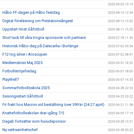
2025-09-03 15:13
Håbo FF-dagen på Håbo festdag
2025-08-14 12:34
Digital föreläsning om Prestationsångest
2025-08-12 15:03
Uppstart Höst Gåfotboll
2025-08-11 15:20
Stort tack till våra trogna sponsorer och partners
2025-07-18 11:34
Historisk Håbo-dag på Dalecarlia i Borlänge
2025-07-02 09:34
F12 tog silver i Aroscupen
2025-07-02 08:41
Medlemsbrev Maj 2025
2025-05-31 18:35
Fotbollströjefredag
2025-05-07 18:05
PlayWell7
2025-05-07 14:33
Sommarfotbollsskola 2025
2025-04-28 22:53
Säsongsstart Gåfotboll
2025-04-23 20:22
Fri frakt hos Macron vid beställning över 399 kr (24-27 april)
2025-04-21 11:08
Knattefotbollsskolan drar igång 7/5
2025-04-09 17:19
Dagab fortsätter som huvudsponsor
2025-03-28 10:57
Ny verksamhetschef
2025-02-28 00:22