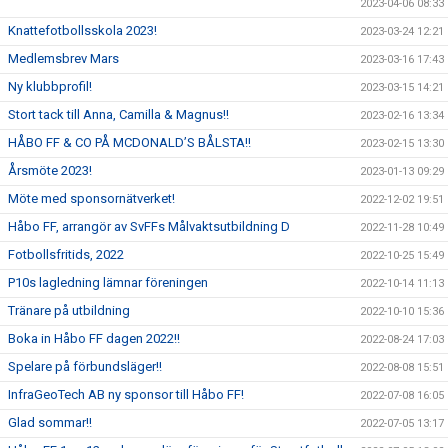
2023-04-06 08:33
Knattefotbollsskola 2023!
2023-03-24 12:21
Medlemsbrev Mars
2023-03-16 17:43
Ny klubbprofil!
2023-03-15 14:21
Stort tack till Anna, Camilla & Magnus!!
2023-02-16 13:34
HÅBO FF & CO PÅ MCDONALD’S BÅLSTA!!
2023-02-15 13:30
Årsmöte 2023!
2023-01-13 09:29
Möte med sponsornätverket!
2022-12-02 19:51
Håbo FF, arrangör av SvFFs Målvaktsutbildning D
2022-11-28 10:49
Fotbollsfritids, 2022
2022-10-25 15:49
P10s lagledning lämnar föreningen
2022-10-14 11:13
Tränare på utbildning
2022-10-10 15:36
Boka in Håbo FF dagen 2022!!
2022-08-24 17:03
Spelare på förbundsläger!!
2022-08-08 15:51
InfraGeoTech AB ny sponsor till Håbo FF!
2022-07-08 16:05
Glad sommar!!
2022-07-05 13:17