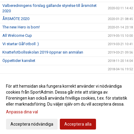
Valberedningens förslag gällande styrelse till årsmötet
2020-02-11 14:42
2020
ÅRSMÖTE 2020
2020-01-21 08:45
The new Hero is born!
2020-01-14 23:18
All Welcome Cup
2019-05-15 10:00
Vi startar GåFotboll :)
2019-03-21 10:41
Knattefotbollsskolan 2019 öppnar sin anmälan
2019-03-21 09:56
Öppettider kansliet
2018-11-20 14:04
2018-04-16 19:52
Årsmöte 2018 OBS Ändring av datum
2018-01-10 14:59
Sparbankens stipendier
För att hemsidan ska fungera korrekt använder vi nödvändiga
2018-01-03 16:11
cookies från SportAdmin. Dessa går inte att stänga av.
IdrottOnline
2017-12-28 10:45
Föreningen kan också använda frivilliga cookies, t.ex. för statistik
eller marknadsföring. Du väljer själv om du vill acceptera dessa.
Anpassa dina val
Cookie-inställningar
Gå till Webbversion
Acceptera nödvändiga
Acceptera alla