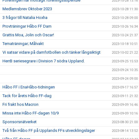
Föreningen har mottagit föreningsstipendie
2023-10-28 13:16
Medlemsbrev Oktober 2023
2023-10-28 11:30
3 frågor till Natalia Hoxha
2023-10-28 09:00
Provträningar Håbo FF Dam
2023-10-26 16:34
Grattis Moa, Jolin och Oscar!
2023-10-24 21:37
Tematräningar; Målvakt
2023-10-18 10:51
Vi satsar vidare på damfotbollen och tänker långsiktigt
2023-10-02 21:22
HerrB seriesegrare i Division 7 södra Uppland.
2023-09-25 15:53
2023-09-24 10:35
2023-09-24 09:00
Håbo FF i EnaHåbo-tidningen
2023-09-17 16:57
Tack för årets Håbo FF-dag
2023-09-11 21:32
Fri frakt hos Macron
2023-09-09 16:46
Missa inte Håbo FF-dagen 10/9
2023-09-09 10:16
Sponsorsnätverket
2023-08-30 21:00
Två från Håbo FF på Upplands FFs utvecklingsläger
2023-08-14 13:52