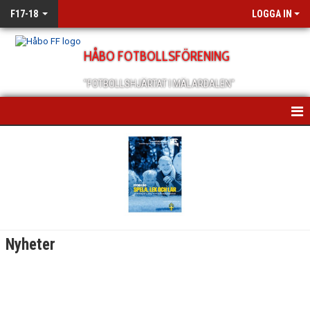
F17-18
LOGGA IN
HÅBO FOTBOLLSFÖRENING
"FOTBOLLSHJÄRTAT I MÄLARDALEN"
HEM
NYHETER
KALENDER
MATCHER
Nyheter
BILDGALLERI
DOKUMENT