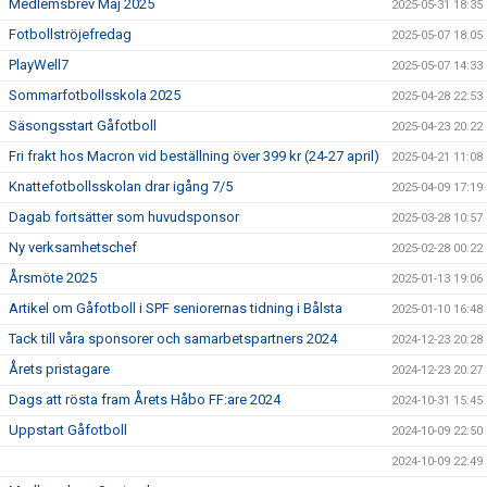
Medlemsbrev Maj 2025
2025-05-31 18:35
Fotbollströjefredag
2025-05-07 18:05
PlayWell7
2025-05-07 14:33
Sommarfotbollsskola 2025
2025-04-28 22:53
Säsongsstart Gåfotboll
2025-04-23 20:22
Fri frakt hos Macron vid beställning över 399 kr (24-27 april)
2025-04-21 11:08
Knattefotbollsskolan drar igång 7/5
2025-04-09 17:19
Dagab fortsätter som huvudsponsor
2025-03-28 10:57
Ny verksamhetschef
2025-02-28 00:22
Årsmöte 2025
2025-01-13 19:06
Artikel om Gåfotboll i SPF seniorernas tidning i Bålsta
2025-01-10 16:48
Tack till våra sponsorer och samarbetspartners 2024
2024-12-23 20:28
Årets pristagare
2024-12-23 20:27
Dags att rösta fram Årets Håbo FF:are 2024
2024-10-31 15:45
Uppstart Gåfotboll
2024-10-09 22:50
2024-10-09 22:49