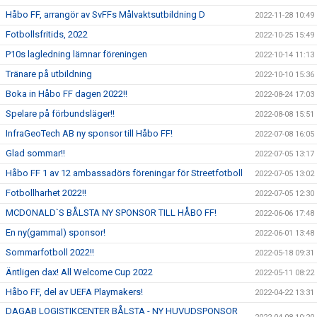
Håbo FF, arrangör av SvFFs Målvaktsutbildning D
2022-11-28 10:49
Fotbollsfritids, 2022
2022-10-25 15:49
P10s lagledning lämnar föreningen
2022-10-14 11:13
Tränare på utbildning
2022-10-10 15:36
Boka in Håbo FF dagen 2022!!
2022-08-24 17:03
Spelare på förbundsläger!!
2022-08-08 15:51
InfraGeoTech AB ny sponsor till Håbo FF!
2022-07-08 16:05
Glad sommar!!
2022-07-05 13:17
Håbo FF 1 av 12 ambassadörs föreningar för Streetfotboll
2022-07-05 13:02
Fotbollharhet 2022!!
2022-07-05 12:30
MCDONALD`S BÅLSTA NY SPONSOR TILL HÅBO FF!
2022-06-06 17:48
En ny(gammal) sponsor!
2022-06-01 13:48
Sommarfotboll 2022!!
2022-05-18 09:31
Äntligen dax! All Welcome Cup 2022
2022-05-11 08:22
Håbo FF, del av UEFA Playmakers!
2022-04-22 13:31
DAGAB LOGISTIKCENTER BÅLSTA - NY HUVUDSPONSOR