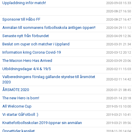
Uppladdning inför match!
2020-09-03 15:33
2020-08-27 16:50
Sponsorer till Håbo FF
2020-08-27 16:47
Anmälan till sommarens fotbollsskola äntligen öppen!!
2020-04-29 11:12
Senaste nytt från förbundet
2020-04-09 12:36
Beslut om cuper och matcher i Uppland
2020-03-31 21:34
Information kring Corona Covid-19
2020-03-12 20:12
The Macron Hero Has Arrived
2020-03-09 23:06
Utbildningsdagar 4/4 & 19/5
2020-02-11 15:03
Valberedningens förslag gällande styrelse till årsmötet
2020-02-11 14:42
2020
ÅRSMÖTE 2020
2020-01-21 08:45
The new Hero is born!
2020-01-14 23:18
All Welcome Cup
2019-05-15 10:00
Vi startar GåFotboll :)
2019-03-21 10:41
Knattefotbollsskolan 2019 öppnar sin anmälan
2019-03-21 09:56
Öppettider kansliet
2018-11-20 14:04