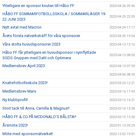
Ytterligare en sponsor knuten till Håbo FF
2023-04-26 09:46
HÅBO FF SOMMARFOTBOLLSSKOLA / SOMMARLÄGER 19-
2023-04-25 22:05
22 JUNI 2023
Nytt avtal med Macron
2023-04-24 17:17
Årets första nätverksträff för våra sponsorer
2023-04-20 19:04
Våra stolta huvudsponsorer 2023
2023-04-13 12:16
Håbo FF får ytterligare en huvudsponsor i nyinflyttade
2023-04-13 08:05
SGDS Gruppen med Dahl och Optimera
Medlemsbrev April 2023
2023-04-13 07:59
2023-04-06 08:33
Knattefotbollsskola 2023!
2023-03-24 12:21
Medlemsbrev Mars
2023-03-16 17:43
Ny klubbprofil!
2023-03-15 14:21
Stort tack till Anna, Camilla & Magnus!!
2023-02-16 13:34
HÅBO FF & CO PÅ MCDONALD’S BÅLSTA!!
2023-02-15 13:30
Årsmöte 2023!
2023-01-13 09:29
Möte med sponsornätverket!
2022-12-02 19:51