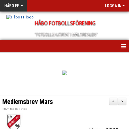
HÅBO FF
LOGGA IN
HÅBO FOTBOLLSFÖRENING
"FOTBOLLSHJÄRTAT I MÄLARDALEN"
HEM
OM OSS
SCHEMA/KALENDER
MEDLEMSANMÄLAN
Medlemsbrev Mars
<
>
MEDLEMSBREV
2023-03-16 17:43
ÅRSMÖTEN