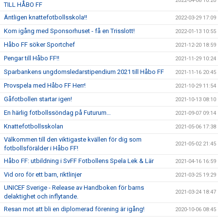
2022-04-08 10:20
TILL HÅBO FF
Äntligen knattefotbollsskola!!
2022-03-29 17:09
Kom igång med Sponsorhuset - få en Trisslott!
2022-01-13 10:55
Håbo FF söker Sportchef
2021-12-20 18:59
Pengar till Håbo FF!!
2021-11-29 10:24
Sparbankens ungdomsledarstipendium 2021 till Håbo FF
2021-11-16 20:45
Provspela med Håbo FF Herr!
2021-10-29 11:54
Gåfotbollen startar igen!
2021-10-13 08:10
En härlig fotbollssöndag på Futurum…
2021-09-07 09:14
Knattefotbollsskolan
2021-05-06 17:38
Välkommen till den viktigaste kvällen för dig som
2021-05-02 21:45
fotbollsförälder i Håbo FF!
Håbo FF: utbildning i SvFF Fotbollens Spela Lek & Lär
2021-04-16 16:59
Vid oro för ett barn, riktlinjer
2021-03-25 19:29
UNICEF Sverige - Release av Handboken för barns
2021-03-24 18:47
delaktighet och inflytande.
Resan mot att bli en diplomerad förening är igång!
2020-10-06 08:45