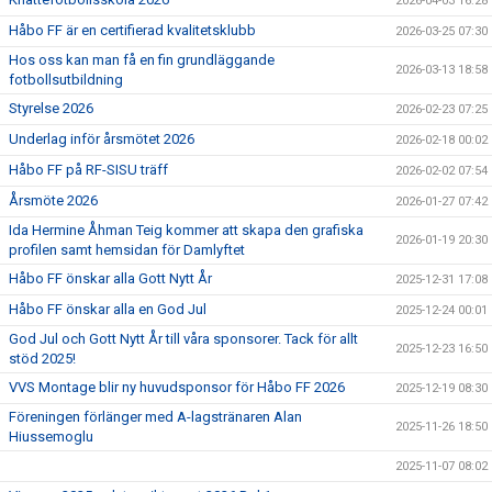
2026-04-03 16:28
Håbo FF är en certifierad kvalitetsklubb
2026-03-25 07:30
Hos oss kan man få en fin grundläggande
2026-03-13 18:58
fotbollsutbildning
Styrelse 2026
2026-02-23 07:25
Underlag inför årsmötet 2026
2026-02-18 00:02
Håbo FF på RF-SISU träff
2026-02-02 07:54
Årsmöte 2026
2026-01-27 07:42
Ida Hermine Åhman Teig kommer att skapa den grafiska
2026-01-19 20:30
profilen samt hemsidan för Damlyftet
Håbo FF önskar alla Gott Nytt År
2025-12-31 17:08
Håbo FF önskar alla en God Jul
2025-12-24 00:01
God Jul och Gott Nytt År till våra sponsorer. Tack för allt
2025-12-23 16:50
stöd 2025!
VVS Montage blir ny huvudsponsor för Håbo FF 2026
2025-12-19 08:30
Föreningen förlänger med A-lagstränaren Alan
2025-11-26 18:50
Hiussemoglu
2025-11-07 08:02