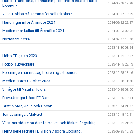
Håbo FF anordnar; Föreläsning för idrottsledare i Håbo
2024-03-08 17:28
kommun
Vill du jobba på sommarfotbollsskolan?
2024-03-07 19:09
Handlingar inför Årsmöte 2024
2024-02-22 22:27
Medlemmar kallas till Årsmöte 2024
2024-02-13 07:52
Ny tränare herrA
2024-02-07 13:00
2023-11-30 08:24
Håbo FF-galan 2023
2023-11-22 19:07
Fotbollsutvecklare
2023-11-15 22:13
Föreningen har mottagit föreningsstipendie
2023-10-28 13:16
Medlemsbrev Oktober 2023
2023-10-28 11:30
3 frågor till Natalia Hoxha
2023-10-28 09:00
Provträningar Håbo FF Dam
2023-10-26 16:34
Grattis Moa, Jolin och Oscar!
2023-10-24 21:37
Tematräningar; Målvakt
2023-10-18 10:51
Vi satsar vidare på damfotbollen och tänker långsiktigt
2023-10-02 21:22
HerrB seriesegrare i Division 7 södra Uppland.
2023-09-25 15:53