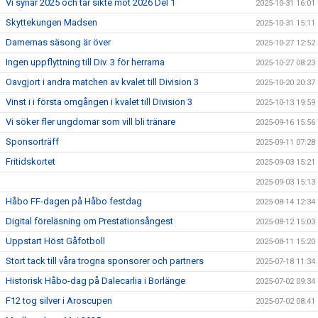
Vi synar 2025 och tar sikte mot 2026 Del 1
2025-10-31 16:01
Skyttekungen Madsen
2025-10-31 15:11
Damernas säsong är över
2025-10-27 12:52
Ingen uppflyttning till Div. 3 för herrarna
2025-10-27 08:23
Oavgjort i andra matchen av kvalet till Division 3
2025-10-20 20:37
Vinst i i första omgången i kvalet till Division 3
2025-10-13 19:59
Vi söker fler ungdomar som vill bli tränare
2025-09-16 15:56
Sponsorträff
2025-09-11 07:28
Fritidskortet
2025-09-03 15:21
2025-09-03 15:13
Håbo FF-dagen på Håbo festdag
2025-08-14 12:34
Digital föreläsning om Prestationsångest
2025-08-12 15:03
Uppstart Höst Gåfotboll
2025-08-11 15:20
Stort tack till våra trogna sponsorer och partners
2025-07-18 11:34
Historisk Håbo-dag på Dalecarlia i Borlänge
2025-07-02 09:34
F12 tog silver i Aroscupen
2025-07-02 08:41