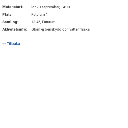
DOKUMENT
Matchstart:
lör 20 september, 14:30
Plats:
Futurum 1
KONTAKT
Samling:
13:45, Futurum
Aktivitetsinfo:
Glöm ej benskydd och vattenflaska
<< Tillbaka