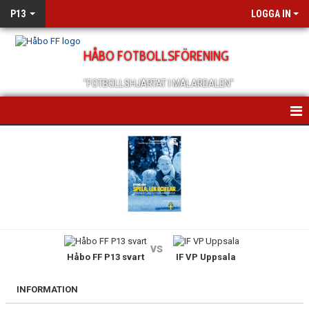
P13
LOGGA IN
HÅBO FOTBOLLSFÖRENING
"FOTBOLLSHJÄRTAT I MÄLARDALEN"
HEM
NYHETER
KALENDER
MATCHER
vs
Håbo FF P13 svart
IF VP Uppsala
TRUPPEN
BILDGALLERI
INFORMATION