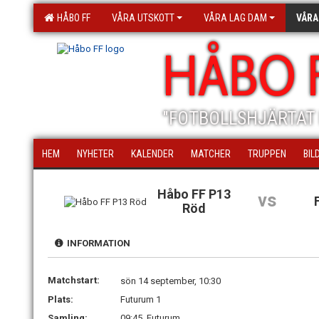
HÅBO FF
VÅRA UTSKOTT
VÅRA LAG DAM
VÅRA
HÅBO 
"FOTBOLLSHJÄRTAT 
HEM
NYHETER
KALENDER
MATCHER
TRUPPEN
BIL
Håbo FF P13
vs
Röd
INFORMATION
Matchstart:
sön 14 september, 10:30
Plats:
Futurum 1
Samling:
09:45, Futurum