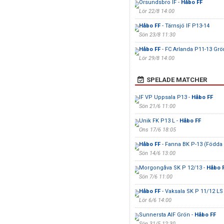
Örsundsbro IF -
Håbo FF
Lör 22/8 14:00
Håbo FF
- Tärnsjö IF P13-14
Sön 23/8 11:30
Håbo FF
- FC Arlanda P11-13 Grö
Lör 29/8 14:00
SPELADE MATCHER
IF VP Uppsala P13 -
Håbo FF
Sön 21/6 11:00
Unik FK P13 L -
Håbo FF
Ons 17/6 18:05
Håbo FF
- Fanna BK P-13 (Födda
Sön 14/6 13:00
Morgongåva SK P 12/13 -
Håbo 
Sön 7/6 11:00
Håbo FF
- Vaksala SK P 11/12 LS
Lör 6/6 14:00
Sunnersta AIF Grön -
Håbo FF
Sön 31/5 12:30