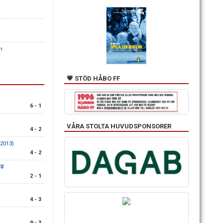
n
💗 STÖD HÅBO FF
6 - 1
VÅRA STOLTA HUVUDSPONSORER
4 - 2
 2013)
4 - 2
FF
2 - 1
4 - 3
9 - 3