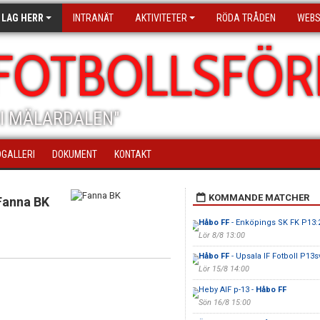
 LAG HERR
INTRANÄT
AKTIVITETER
RÖDA TRÅDEN
WEB
FOTBOLLSFÖR
I MÄLARDALEN"
DGALLERI
DOKUMENT
KONTAKT
KOMMANDE MATCHER
Fanna BK
Håbo FF
- Enköpings SK FK P13:
Lör 8/8 13:00
Håbo FF
- Upsala IF Fotboll P13s
Lör 15/8 14:00
Heby AIF p-13 -
Håbo FF
Sön 16/8 15:00