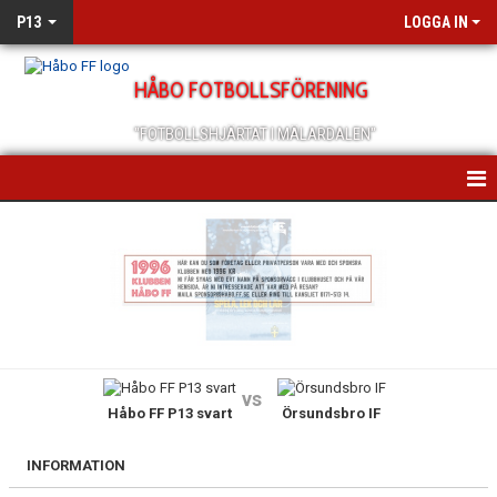
P13
LOGGA IN
HÅBO FOTBOLLSFÖRENING
"FOTBOLLSHJÄRTAT I MÄLARDALEN"
HEM
NYHETER
KALENDER
MATCHER
vs
Håbo FF P13 svart
Örsundsbro IF
TRUPPEN
BILDGALLERI
INFORMATION