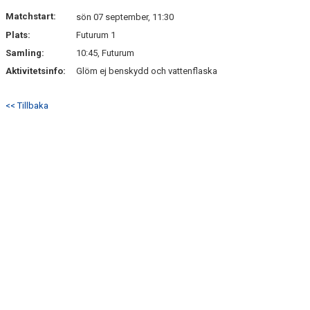
DOKUMENT
Matchstart:
sön 07 september, 11:30
Plats:
Futurum 1
KONTAKT
Samling:
10:45, Futurum
Aktivitetsinfo:
Glöm ej benskydd och vattenflaska
<< Tillbaka