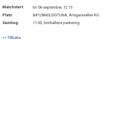
DOKUMENT
Matchstart:
lör 06 september, 12:15
Plats:
&#128663;SIGTUNA, Ansgarsvallen KG
KONTAKT
Samling:
11:00, Simhallens parkering
<< Tillbaka