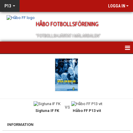
P13
LOGGA IN
HÅBO FOTBOLLSFÖRENING
"FOTBOLLSHJÄRTAT I MÄLARDALEN"
HEM
NYHETER
KALENDER
MATCHER
vs
Sigtuna IF FK
Håbo FF P13 vit
TRUPPEN
BILDGALLERI
INFORMATION