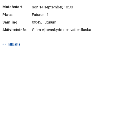
DOKUMENT
Matchstart:
sön 14 september, 10:30
Plats:
Futurum 1
KONTAKT
Samling:
09:45, Futurum
Aktivitetsinfo:
Glöm ej benskydd och vattenflaska
<< Tillbaka