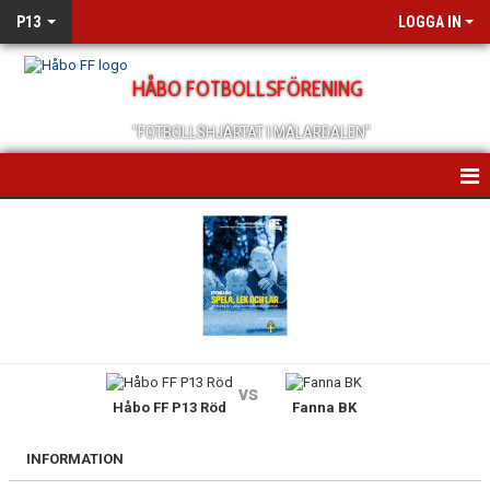
P13
LOGGA IN
HÅBO FOTBOLLSFÖRENING
"FOTBOLLSHJÄRTAT I MÄLARDALEN"
HEM
NYHETER
KALENDER
MATCHER
vs
Håbo FF P13 Röd
Fanna BK
TRUPPEN
BILDGALLERI
INFORMATION