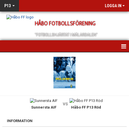
P13
LOGGA IN
HÅBO FOTBOLLSFÖRENING
"FOTBOLLSHJÄRTAT I MÄLARDALEN"
HEM
NYHETER
KALENDER
MATCHER
vs
Sunnersta AIF
Håbo FF P13 Röd
TRUPPEN
BILDGALLERI
INFORMATION