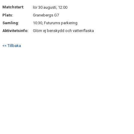
DOKUMENT
Matchstart:
lör 30 augusti, 12:00
Plats:
Granebergs G7
KONTAKT
Samling:
10:30, Futurums parkering
Aktivitetsinfo:
Glöm ej benskydd och vattenflaska
<< Tillbaka