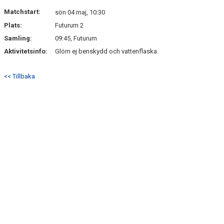
DOKUMENT
Matchstart:
sön 04 maj, 10:30
Plats:
Futurum 2
KONTAKT
Samling:
09:45, Futurum
Aktivitetsinfo:
Glöm ej benskydd och vattenflaska.
<< Tillbaka