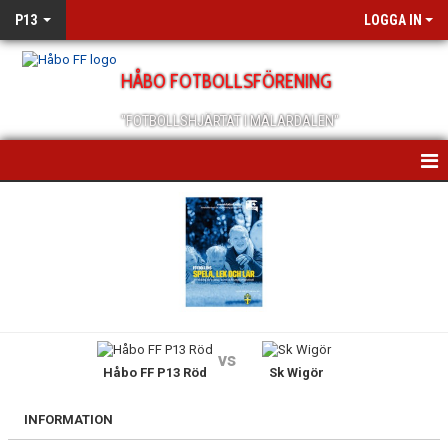
P13
LOGGA IN
HÅBO FOTBOLLSFÖRENING
"FOTBOLLSHJÄRTAT I MÄLARDALEN"
HEM
NYHETER
KALENDER
MATCHER
vs
Håbo FF P13 Röd
Sk Wigör
TRUPPEN
BILDGALLERI
INFORMATION