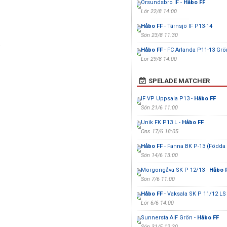
Örsundsbro IF -
Håbo FF
Lör 22/8 14:00
Håbo FF
- Tärnsjö IF P13-14
Sön 23/8 11:30
a
Håbo FF
- FC Arlanda P11-13 Grö
Lör 29/8 14:00
SPELADE MATCHER
IF VP Uppsala P13 -
Håbo FF
Sön 21/6 11:00
Unik FK P13 L -
Håbo FF
Ons 17/6 18:05
Håbo FF
- Fanna BK P-13 (Födda
Sön 14/6 13:00
Morgongåva SK P 12/13 -
Håbo 
Sön 7/6 11:00
Håbo FF
- Vaksala SK P 11/12 LS
Lör 6/6 14:00
Sunnersta AIF Grön -
Håbo FF
Sön 31/5 12:30