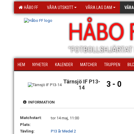
HÅBO FF
VÅRA UTSKOTT
VÅRA LAG DAM
VÅRA
HÅBO 
"FOTBOLLSHJÄRTAT 
HEM
NYHETER
KALENDER
MATCHER
TRUPPEN
BIL
Tärnsjö IF P13-
3 - 0
14
INFORMATION
Matchstart:
tor 14 maj, 11:00
Plats:
Tävling:
P13 år Medel 2