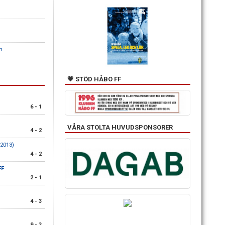
n
💗 STÖD HÅBO FF
6 - 1
VÅRA STOLTA HUVUDSPONSORER
4 - 2
 2013)
4 - 2
FF
2 - 1
4 - 3
9 - 3