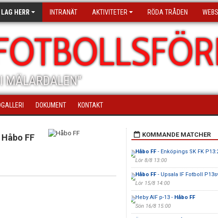
 LAG HERR
INTRANÄT
AKTIVITETER
RÖDA TRÅDEN
WEB
FOTBOLLSFÖR
I MÄLARDALEN"
DGALLERI
DOKUMENT
KONTAKT
KOMMANDE MATCHER
Håbo FF
Håbo FF
- Enköpings SK FK P13:
Lör 8/8 13:00
Håbo FF
- Upsala IF Fotboll P13s
Lör 15/8 14:00
Heby AIF p-13 -
Håbo FF
Sön 16/8 15:00