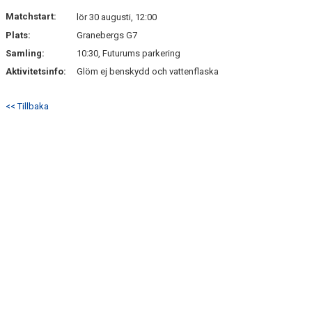
DOKUMENT
Matchstart:
lör 30 augusti, 12:00
Plats:
Granebergs G7
KONTAKT
Samling:
10:30, Futurums parkering
Aktivitetsinfo:
Glöm ej benskydd och vattenflaska
<< Tillbaka