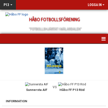
P13
LOGGA IN
HÅBO FOTBOLLSFÖRENING
"FOTBOLLSHJÄRTAT I MÄLARDALEN"
HEM
NYHETER
KALENDER
MATCHER
vs
Sunnersta AIF
Håbo FF P13 Röd
TRUPPEN
BILDGALLERI
INFORMATION