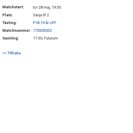
DOKUMENT
Matchstart:
tor 28 maj, 19:30
Plats:
Sävja IP 2
KONTAKT
Tävling:
P18-19 år UFF
Matchnummer:
170303020
Samling:
17:30, Futurum
<< Tillbaka