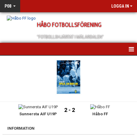
P08
LOGGA IN
HÅBO FOTBOLLSFÖRENING
"FOTBOLLSHJÄRTAT I MÄLARDALEN"
HEM
NYHETER
KALENDER
MATCHER
2 - 2
Sunnersta AIF U19P
Håbo FF
TRUPPEN
BILDGALLERI
INFORMATION